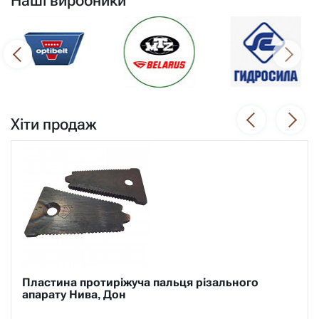
Наші виробники
Хіти продаж
Око пальця шнека та бітера приймального
комбайна Нива СК-5М, Дон-1500