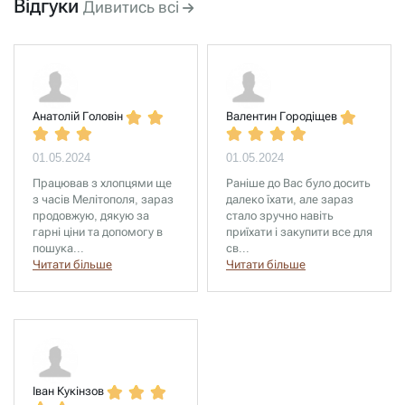
Відгуки
Дивитись всі
Анатолій Головін
Валентин Городіщев
01.05.2024
01.05.2024
Працював з хлопцями ще
Раніше до Вас було досить
з часів Мелітополя, зараз
далеко їхати, але зараз
продовжую, дякую за
стало зручно навіть
гарні ціни та допомогу в
приїхати і закупити все для
пошука...
св...
Читати більше
Читати більше
Іван Кукінзов