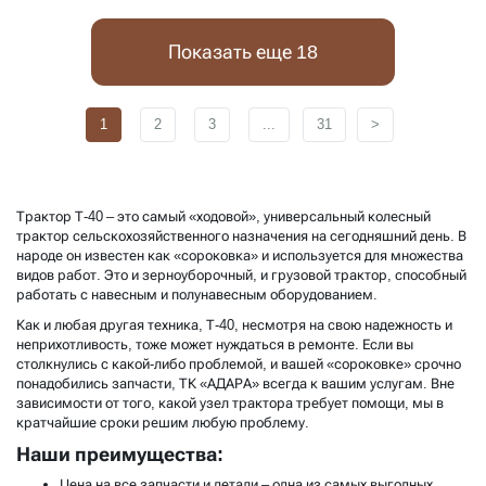
Показать еще 18
1
2
3
...
31
>
Трактор Т-40 – это самый «ходовой», универсальный колесный
трактор сельскохозяйственного назначения на сегодняшний день. В
народе он известен как «сороковка» и используется для множества
видов работ. Это и зерноуборочный, и грузовой трактор, способный
работать с навесным и полунавесным оборудованием.
Как и любая другая техника, Т-40, несмотря на свою надежность и
неприхотливость, тоже может нуждаться в ремонте. Если вы
столкнулись с какой-либо проблемой, и вашей «сороковке» срочно
понадобились запчасти, ТК «АДАРА» всегда к вашим услугам. Вне
зависимости от того, какой узел трактора требует помощи, мы в
кратчайшие сроки решим любую проблему.
Наши преимущества:
Цена на все запчасти и детали – одна из самых выгодных