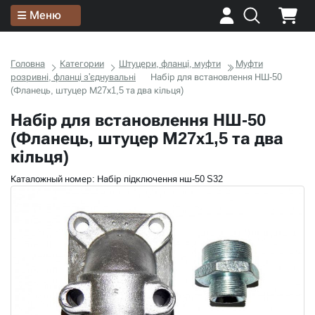
Меню
Головна
Категории
Штуцери, фланці, муфти
Муфти
розривні, фланці з'єднувальні
Набір для встановлення НШ-50
(Фланець, штуцер М27х1,5 та два кільця)
Набір для встановлення НШ-50
(Фланець, штуцер М27х1,5 та два
кільця)
Каталожный номер: Набір підключення нш-50 S32