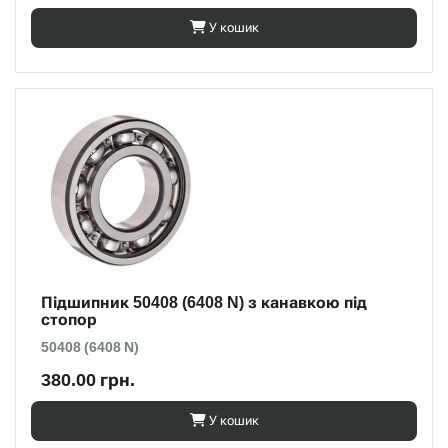
У кошик
Підшипник 50408 (6408 N) з канавкою під
стопор
50408 (6408 N)
380.00 грн.
У кошик