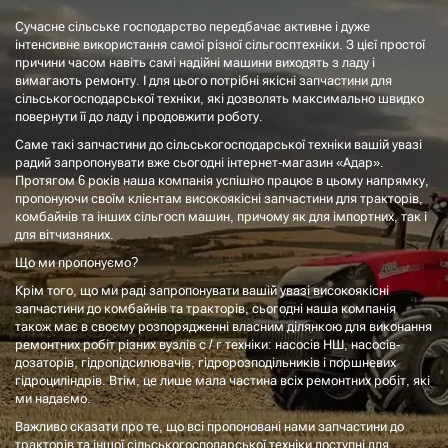
Сучасне сільське господарство передбачає активне і дуже
інтенсивне використання самої різної сільгосптехніки. З цієї простої
причини часом навіть самі надійні машини виходять з ладу і
вимагають ремонту. І для цього потрібні якісні запчастини для
сільськогосподарської техніки, які дозволять максимально швидко
повернути її до ладу і продовжити роботу.
Саме такі запчастини до сільськогосподарської техніки вашій увазі
радий запропонувати вже сьогодні інтернет-магазин «Адар».
Протягом 6 років наша компанія успішно працює в цьому напрямку,
пропонуючи своїм клієнтам високоякісні запчастини для тракторів,
комбайнів та інших сільгосп машин, причому як для імпортних, так і
для вітчизняних.
Що ми пропонуємо?
Крім того, що ми раді запропонувати вашій увазі високоякісні
запчастини до комбайнів та тракторів, сьогодні наша компанія
також має в своєму розпорядженні власним ділянкою для виконання
ремонтних робіт різних вузлів с / г техніки: насосів НШ, насосів-
дозаторів, гідропідсилювачів, гідророзподільників і поршневих
гідроциліндрів. Втім, це лише мала частина всіх ремонтних робіт, які
ми надаємо.
Важливо сказати про те, що всі пропоновані нами запчастини до
тракторів та іншої сільськогосподарської техніки доступні для