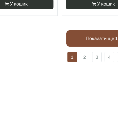
У кошик
У кошик
Показати ще 1
1
2
3
4