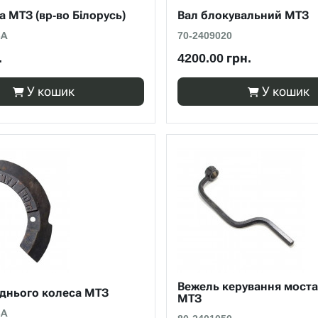
а МТЗ (вр-во Білорусь)
Вал блокувальний МТЗ
-А
70-2409020
.
4200.00 грн.
У кошик
У кошик
Вежель керування моста
днього колеса МТЗ
МТЗ
-А