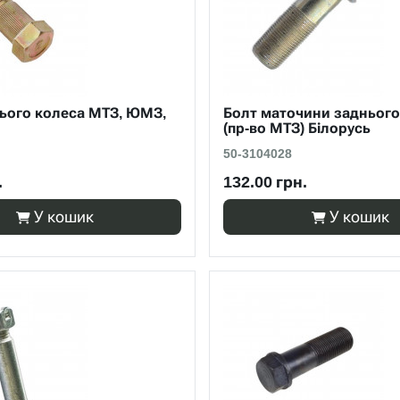
ього колеса МТЗ, ЮМЗ,
Болт маточини заднього
(пр-во МТЗ) Білорусь
50-3104028
.
132.00 грн.
У кошик
У кошик