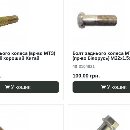
ього колеса (вр-во МТЗ)
Болт заднього колеса 
60 хороший Китай
(пр-во Білорусь) М22х1,5
40-3104021
.
100.00 грн.
У кошик
У кошик