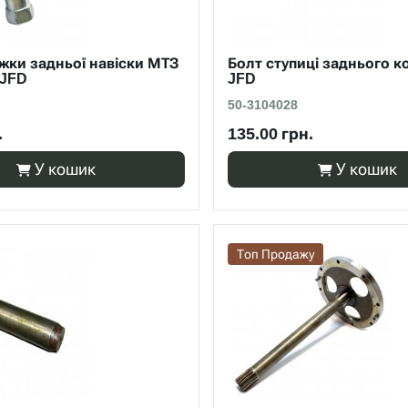
жки задньої навіски МТЗ
Болт ступиці заднього к
 JFD
JFD
50-3104028
.
135.00 грн.
У кошик
У кошик
Топ Продажу