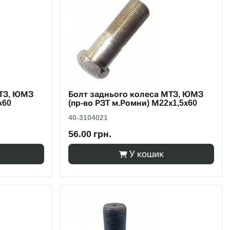
МТЗ, ЮМЗ
Болт заднього колеса МТЗ, ЮМЗ
х60
(пр-во РЗТ м.Ромни) М22х1,5х60
40-3104021
56.00 грн.
У кошик