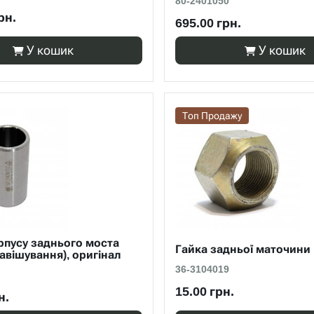
80-2401050
рн.
695.00 грн.
У кошик
У кошик
Топ Продажу
рпусу заднього моста
Гайка задньої маточин
навішування), оригінал
36-3104019
15.00 грн.
н.