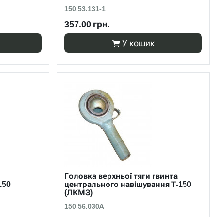
150.53.131-1
357.00 грн.
У кошик
Головка верхньої тяги гвинта
150
центрального навішування Т-150
(ЛКМЗ)
150.56.030А