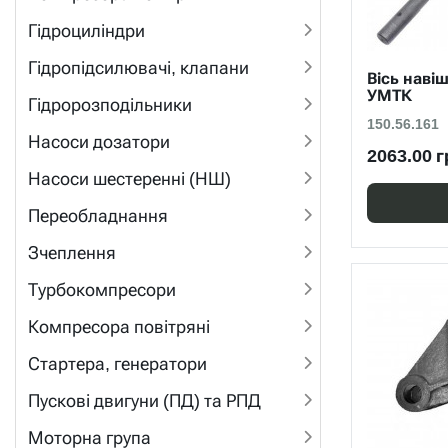
Гідроциліндри
Гідропідсилювачі, клапани
Вісь наві
УМТК
Гідророзподільники
150.56.161
Насоси дозатори
2063.00 г
Насоси шестеренні (НШ)
Переобладнання
Зчеплення
Турбокомпресори
Компресора повітряні
Стартера, генератори
Пускові двигуни (ПД) та РПД
Моторна група