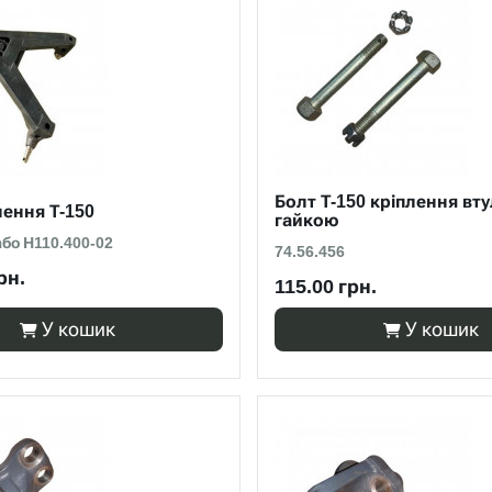
Болт Т-150 кріплення вту
ення Т-150
гайкою
або Н110.400-02
74.56.456
рн.
115.00 грн.
У кошик
У кошик