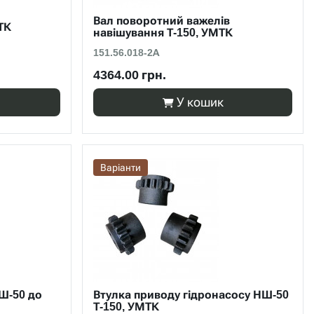
Вал поворотний важелів
ТК
навішування Т-150, УМТК
151.56.018-2А
4364.00 грн.
У кошик
Варіанти
Ш-50 до
Втулка приводу гідронасосу НШ-50
Т-150, УМТК