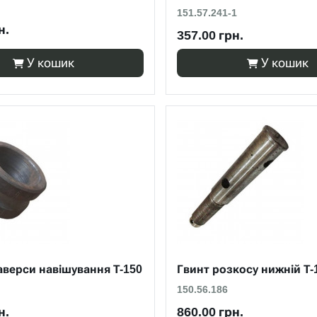
151.57.241-1
н.
357.00 грн.
У кошик
У кошик
аверси навішування Т-150
Гвинт розкосу нижній Т-
150.56.186
н.
860.00 грн.