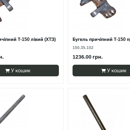
чіпний Т-150 лівий (ХТЗ)
Бугель причіпний Т-150 
150.35.102
н.
1236.00 грн.
У кошик
У кошик