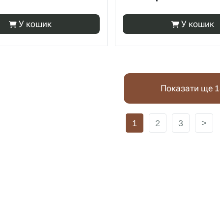
У кошик
У кошик
Показати ще 1
1
2
3
>