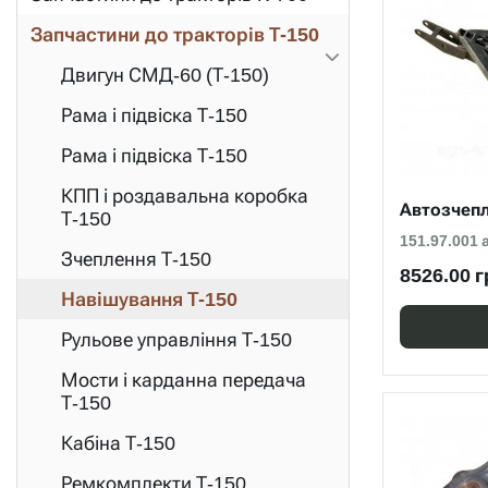
Запчастини до тракторів Т-150
Двигун СМД-60 (Т-150)
Рама і підвіска Т-150
Рама і підвіска Т-150
КПП і роздавальна коробка
Автозчепл
Т-150
151.97.001 
Зчеплення Т-150
8526.00 г
Навішування Т-150
Рульове управління Т-150
Мости і карданна передача
Т-150
Кабіна Т-150
Ремкомплекти Т-150