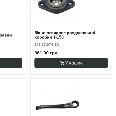
Вікно оглядове роздавальної
правий
коробки Т-150
151.37.074-1А
361.00 грн.
У кошик