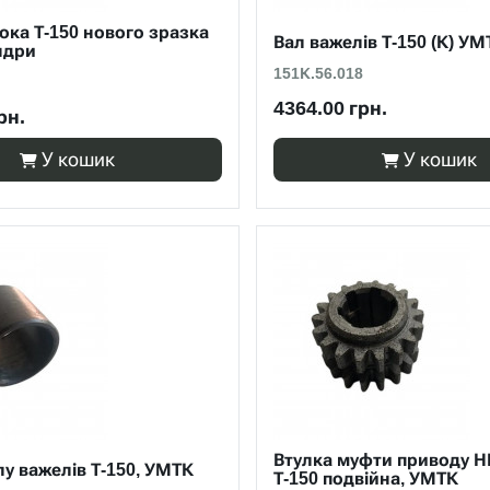
ока Т-150 нового зразка
Вал важелів Т-150 (К) УМ
індри
151К.56.018
4364.00 грн.
рн.
У кошик
У кошик
Втулка муфти приводу Н
лу важелів Т-150, УМТК
Т-150 подвійна, УМТК