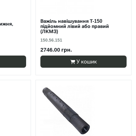
Важіль навішування Т-150
нижня,
підйомний лівий або правий
(ЛКМЗ)
150.56.151
2746.00 грн.
У кошик