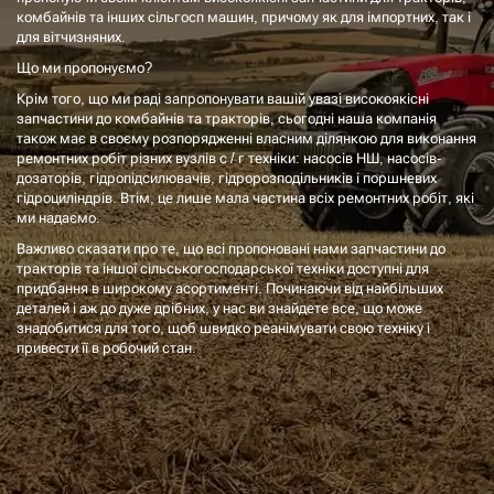
комбайнів та інших сільгосп машин, причому як для імпортних, так і
для вітчизняних.
Що ми пропонуємо?
Крім того, що ми раді запропонувати вашій увазі високоякісні
запчастини до комбайнів та тракторів, сьогодні наша компанія
також має в своєму розпорядженні власним ділянкою для виконання
ремонтних робіт різних вузлів с / г техніки: насосів НШ, насосів-
дозаторів, гідропідсилювачів, гідророзподільників і поршневих
гідроциліндрів. Втім, це лише мала частина всіх ремонтних робіт, які
ми надаємо.
Важливо сказати про те, що всі пропоновані нами запчастини до
тракторів та іншої сільськогосподарської техніки доступні для
придбання в широкому асортименті. Починаючи від найбільших
деталей і аж до дуже дрібних, у нас ви знайдете все, що може
знадобитися для того, щоб швидко реанімувати свою техніку і
привести її в робочий стан.