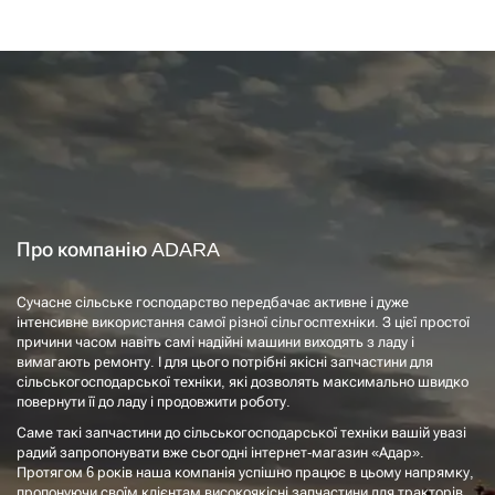
Про компанію ADARA
Сучасне сільське господарство передбачає активне і дуже
інтенсивне використання самої різної сільгосптехніки. З цієї простої
причини часом навіть самі надійні машини виходять з ладу і
вимагають ремонту. І для цього потрібні якісні запчастини для
сільськогосподарської техніки, які дозволять максимально швидко
повернути її до ладу і продовжити роботу.
Саме такі запчастини до сільськогосподарської техніки вашій увазі
радий запропонувати вже сьогодні інтернет-магазин «Адар».
Протягом 6 років наша компанія успішно працює в цьому напрямку,
пропонуючи своїм клієнтам високоякісні запчастини для тракторів,