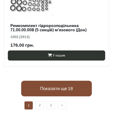
Ремкомплект гідророзподільника
71.00.00.00В (5 секцій) м'язового (Дон)
1002 (2913)
176.00 грн.
У кошик
Показати ще 18
1
2
3
>