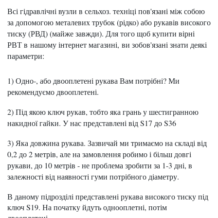
Всі гідравлічні вузли в сельхоз. техніці пов'язані між собою
за допомогою металевих трубок (рідко) або рукавів високого
тиску (РВД) (майже завжди). Для того щоб купити вірні
РВТ в
нашому інтернет магазині,
ви зобов'язані знати деякі
параметри:
1) Одно-, або двооплетені рукава Вам потрібні? Ми
рекомендуємо двооплетені.
2) Під якою ключ рукав, тобто яка грань у шестигранною
накидної гайки. У нас представлені від S17 до S36
3) Яка довжина рукава. Зазвичай ми тримаємо на складі від
0,2 до 2 метрів, але на замовлення робимо і більш довгі
рукави, до 10 метрів - не проблема зробити за 1-3 дні, в
залежності від наявності гуми потрібного діаметру.
В даному підрозділі представлені рукава високого тиску під
ключ S19. На початку йдуть однооплетні, потім
двооплетені.