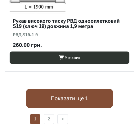
Рукав високого тиску РВД однооплетковий
S19 (ключ 19) довжина 1,9 метра
РВД S19-1.9
260.00 грн.
У кошик
Показати ще 1
1
2
>