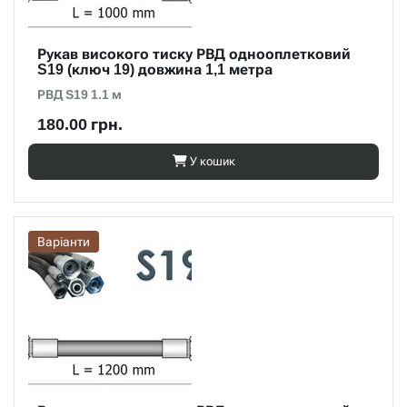
Рукав високого тиску РВД однооплетковий
S19 (ключ 19) довжина 1,1 метра
РВД S19 1.1 м
180.00 грн.
У кошик
Варіанти