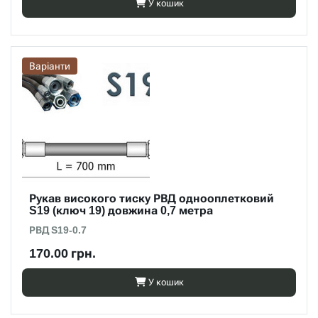
У кошик
Варіанти
Рукав високого тиску РВД однооплетковий
S19 (ключ 19) довжина 0,7 метра
РВД S19-0.7
170.00 грн.
У кошик