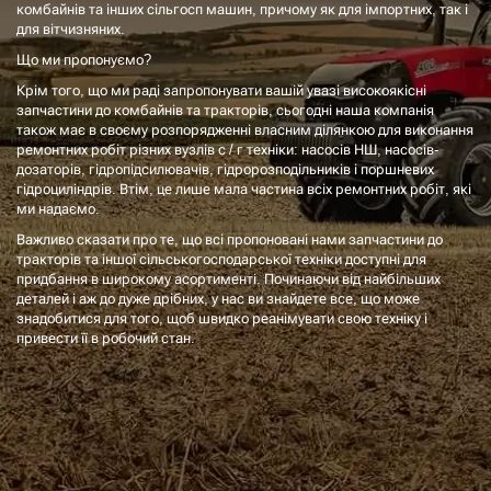
комбайнів та інших сільгосп машин, причому як для імпортних, так і
для вітчизняних.
Що ми пропонуємо?
Крім того, що ми раді запропонувати вашій увазі високоякісні
запчастини до комбайнів та тракторів, сьогодні наша компанія
також має в своєму розпорядженні власним ділянкою для виконання
ремонтних робіт різних вузлів с / г техніки: насосів НШ, насосів-
дозаторів, гідропідсилювачів, гідророзподільників і поршневих
гідроциліндрів. Втім, це лише мала частина всіх ремонтних робіт, які
ми надаємо.
Важливо сказати про те, що всі пропоновані нами запчастини до
тракторів та іншої сільськогосподарської техніки доступні для
придбання в широкому асортименті. Починаючи від найбільших
деталей і аж до дуже дрібних, у нас ви знайдете все, що може
знадобитися для того, щоб швидко реанімувати свою техніку і
привести її в робочий стан.