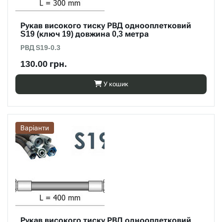
Рукав високого тиску РВД однооплетковий
S19 (ключ 19) довжина 0,3 метра
РВД S19-0.3
130.00 грн.
У кошик
Варіанти
Рукав високого тиску РВД однооплетковий