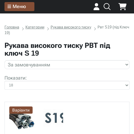
Меню
Головна
Категории
Рукава високого тиску
Рвт S19 (під Ключ
19)
Рукава високого тиску РВТ під
ключ S 19
Показати:
Варіанти