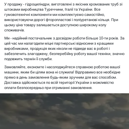
У продажу - гідроциліндри, виготовлені з якісних хромованих труб зі
штоками виробництва Туреччини, Італії та України. Все
гумовотехнічні компоненти ми комплектуємо самостійно,
використовуючи дорогі фторопластові і поліуретанові кільця. При
цьому ціна товару залишається доступною широкому колу
споживачів.
Ми - надійний постачальник з досвідом роботи більше 10-ти років. За
цей час ми налагодили міцні партнерські відносини з кращими
виробниками, продукція яких ніколи не підведе вас в роботі і
забезпечить злагоджену, безперебійну роботу вашої техніки, значно
подовжить термін її служби.
Замовляйте, економте і насолоджуйтеся справною роботою вашої
машини, яким би цілям вона ні служила! Відправимо все необхідне
прямо в день замовлення будь-яким зручним для вас способом.
Доставка здійснюється по всій території України з можливістю
оплати безпосередньо при отриманні замовлення.