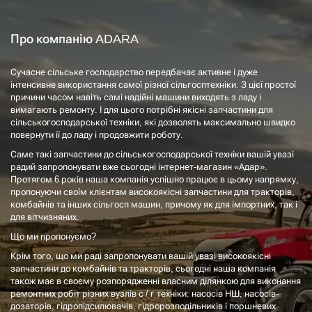
Про компанію ADARA
Сучасне сільське господарство передбачає активне і дуже
інтенсивне використання самої різної сільгосптехніки. З цієї простої
причини часом навіть самі надійні машини виходять з ладу і
вимагають ремонту. І для цього потрібні якісні запчастини для
сільськогосподарської техніки, які дозволять максимально швидко
повернути її до ладу і продовжити роботу.
Саме такі запчастини до сільськогосподарської техніки вашій увазі
радий запропонувати вже сьогодні інтернет-магазин «Адар».
Протягом 6 років наша компанія успішно працює в цьому напрямку,
пропонуючи своїм клієнтам високоякісні запчастини для тракторів,
комбайнів та інших сільгосп машин, причому як для імпортних, так і
для вітчизняних.
Що ми пропонуємо?
Крім того, що ми раді запропонувати вашій увазі високоякісні
запчастини до комбайнів та тракторів, сьогодні наша компанія
також має в своєму розпорядженні власним ділянкою для виконання
ремонтних робіт різних вузлів с / г техніки: насосів НШ, насосів-
дозаторів, гідропідсилювачів, гідророзподільників і поршневих