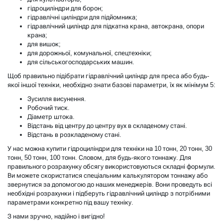
гідроциліндри для борон;
гідравлічні циліндри для підйомника;
гідравлічний циліндр для підкатна крана, автокрана, опори
крана;
для вишок;
для дорожньої, комунальної, спецтехніки;
для сільськогосподарських машин.
Щоб правильно підібрати гідравлічний циліндр для преса або будь-
якої іншої техніки, необхідно знати базові параметри, їх як мінімум 5:
Зусилля висунення.
Робочий тиск.
Діаметр штока.
Відстань від центру до центру вух в складеному стані.
Відстань в розкладеному стані.
У нас можна купити гідроциліндри для техніки на 10 тонн, 20 тонн, 30
тонн, 50 тонн, 100 тонн. Словом, для будь-якого тоннажу. Для
правильного розрахунку обсягу використовуються складні формули.
Ви можете скористатися спеціальним калькулятором тоннажу або
звернутися за допомогою до наших менеджерів. Вони проведуть всі
необхідні розрахунки і підберуть гідравлічний циліндр з потрібними
параметрами конкретно під вашу техніку.
З нами зручно, надійно і вигідно!