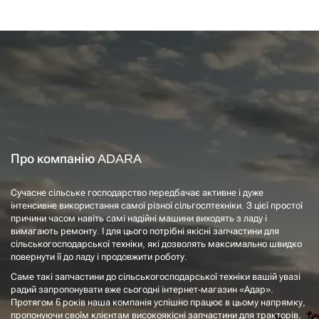
Про компанію ADARA
Сучасне сільське господарство передбачає активне і дуже
інтенсивне використання самої різної сільгосптехніки. З цієї простої
причини часом навіть самі надійні машини виходять з ладу і
вимагають ремонту. І для цього потрібні якісні запчастини для
сільськогосподарської техніки, які дозволять максимально швидко
повернути її до ладу і продовжити роботу.
Саме такі запчастини до сільськогосподарської техніки вашій увазі
радий запропонувати вже сьогодні інтернет-магазин «Адар».
Протягом 6 років наша компанія успішно працює в цьому напрямку,
пропонуючи своїм клієнтам високоякісні запчастини для тракторів,