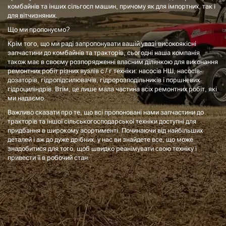
комбайнів та інших сільгосп машин, причому як для імпортних, так і
для вітчизняних.
Що ми пропонуємо?
Крім того, що ми раді запропонувати вашій увазі високоякісні
запчастини до комбайнів та тракторів, сьогодні наша компанія
також має в своєму розпорядженні власним ділянкою для виконання
ремонтних робіт різних вузлів с / г техніки: насосів НШ, насосів-
дозаторів, гідропідсилювачів, гідророзподільників і поршневих
гідроциліндрів. Втім, це лише мала частина всіх ремонтних робіт, які
ми надаємо.
Важливо сказати про те, що всі пропоновані нами запчастини до
тракторів та іншої сільськогосподарської техніки доступні для
придбання в широкому асортименті. Починаючи від найбільших
деталей і аж до дуже дрібних, у нас ви знайдете все, що може
знадобитися для того, щоб швидко реанімувати свою техніку і
привести її в робочий стан.