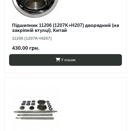
Підшипник 11206 (1207K+H207) дворядний (на
закріпній втулці), Китай
11206 (1207K+H207)
430.00 грн.
У кошик