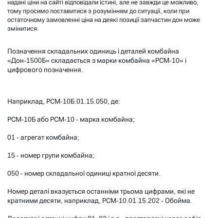
надані ціни на сайті відповідали істині, але не завжди це можливо,
тому просимо поставитися з розумінням до ситуації, коли при
остаточному замовленні ціна на деякі позиції запчастин дон може
змінитися.
Позначення складальних одиниць і деталей комбайна
«Дон-1500Б» складається з марки комбайна «РСМ-10» і
цифрового позначення.
Наприклад, РСМ-10Б.01.15.050, де:
РСМ-10Б або РСМ-10 - марка комбайна;
01 - агрегат комбайна;
15 - номер групи комбайна;
050 - номер складальної одиниці кратної десяти.
Номер деталі вказується останніми трьома цифрами, які не
кратними десяти, наприклад, РСМ-10.01.15.202 - Обойма.