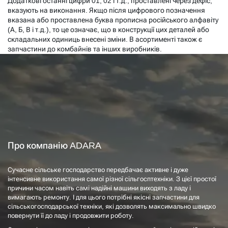
Додаткові останні цифри 01, 02 і т.д., проставлені через дефіс,
вказують на виконання. Якщо після цифрового позначення
вказана або проставлена ​​буква прописна російського алфавіту
(А, Б, В і т.д.), то це означає, що в конструкції цих деталей або
складальних одиниць внесені зміни. В асортименті також є
запчастини до комбайнів та інших виробників.
Про компанію ADARA
Сучасне сільське господарство передбачає активне і дуже
інтенсивне використання самої різної сільгосптехніки. З цієї простої
причини часом навіть самі надійні машини виходять з ладу і
вимагають ремонту. І для цього потрібні якісні запчастини для
сільськогосподарської техніки, які дозволять максимально швидко
повернути її до ладу і продовжити роботу.