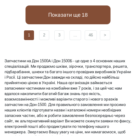
Показати ще 18
1
2
3
...
46
>
Запчастини на Дон 1500А і Дон 1500Б - це одне з 4 основних наших
спеціалізацій. Ми продаємо шківи, ​​зірочки, транспортера, решета,
підбарабання, шнеки та багато іншого провідних виробників України
і Росії. Ці запчастини Дон завжди на складі, по дійсно найбільш
прийнятною ціною в Україні. Наша організація займається
запасними частинами на комбайни вже 7 років, і за цей час нам
вдалося накопичити багатий багаж знань про якість,
взаємозамінності і можливі варіанти старого і нового зразків
запчастин на Дон-1500. Для правильного замовлення ми просимо
наших клієнтів підготувати назви і каталожні номери необхідних
запасних частин, або ж робити замовлення безпосередньо через
сайт, як альтернативний варіант Ви можете скинути заявки по факсу,
електронній пошті або продиктувати по телефону нашого
менеджера. Звертаємо Вашу увагу на ціни, ми намагаємося, щоб