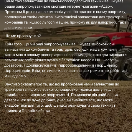
Саме такі запчастини до сільськогосподарської техніки вашій увазі
радий запропонувати вже сьогодні інтернет-магазин «Адар».
Протягом 6 років наша компанія успішно працює в цьому напрямку,
пропонуючи своїм клієнтам високоякісні запчастини для тракторів,
комбайнів та інших сільгосп машин, причому як для імпортних, так і
для вітчизняних.
Що ми пропонуємо?
Крім того, що ми раді запропонувати вашій увазі високоякісні
запчастини до комбайнів та тракторів, сьогодні наша компанія
також має в своєму розпорядженні власним ділянкою для виконання
ремонтних робіт різних вузлів с / г техніки: насосів НШ, насосів-
дозаторів, гідропідсилювачів, гідророзподільників і поршневих
гідроциліндрів. Втім, це лише мала частина всіх ремонтних робіт, які
ми надаємо.
Важливо сказати про те, що всі пропоновані нами запчастини до
тракторів та іншої сільськогосподарської техніки доступні для
придбання в широкому асортименті. Починаючи від найбільших
деталей і аж до дуже дрібних, у нас ви знайдете все, що може
знадобитися для того, щоб швидко реанімувати свою техніку і
привести її в робочий стан.