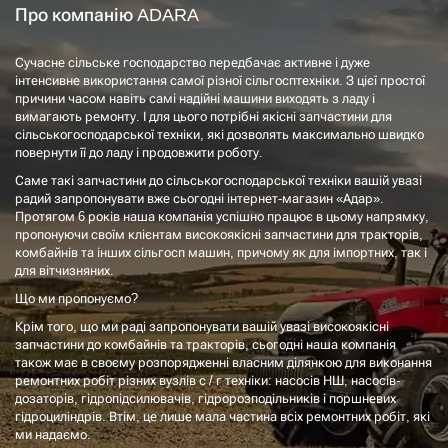
Про компанію ADARA
Сучасне сільське господарство передбачає активне і дуже
інтенсивне використання самої різної сільгосптехніки. З цієї простої
причини часом навіть самі надійні машини виходять з ладу і
вимагають ремонту. І для цього потрібні якісні запчастини для
сільськогосподарської техніки, які дозволять максимально швидко
повернути її до ладу і продовжити роботу.
Саме такі запчастини до сільськогосподарської техніки вашій увазі
радий запропонувати вже сьогодні інтернет-магазин «Адар».
Протягом 6 років наша компанія успішно працює в цьому напрямку,
пропонуючи своїм клієнтам високоякісні запчастини для тракторів,
комбайнів та інших сільгосп машин, причому як для імпортних, так і
для вітчизняних.
Що ми пропонуємо?
Крім того, що ми раді запропонувати вашій увазі високоякісні
запчастини до комбайнів та тракторів, сьогодні наша компанія
також має в своєму розпорядженні власним ділянкою для виконання
ремонтних робіт різних вузлів с / г техніки: насосів НШ, насосів-
дозаторів, гідропідсилювачів, гідророзподільників і поршневих
гідроциліндрів. Втім, це лише мала частина всіх ремонтних робіт, які
ми надаємо.