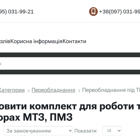
95) 031-99-21
+38(097) 031-9
злів
Корисна інформація
Контакти
Категории
Переобладнання
Переобладнання під Т
овити комплект для роботи
орах МТЗ, ПМЗ
Показати: