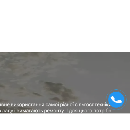
вне використання самої різної сільгосптехніки. З
 ладу і вимагають ремонту. І для цього потрібні
ять максимально швидко повернути її до ладу і