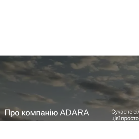
Про компанію ADARA
Сучасне сі
цієї прост
якісні зап
продовжит