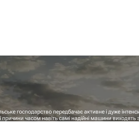
льське господарство передбачає активне і дуже інтенси
ої причини часом навіть самі надійні машини виходять з
частини для сільськогосподарської техніки, які дозвол
и роботу.