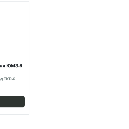
ння ЮМЗ-6
д ТКР-6