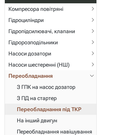
Компресора повітряні
Гідроциліндри
Гідропідсилювачі, клапани
Гідророзподільники
Насоси дозатори
Насоси шестеренні (НШ)
Переобладнання
З ГПК на насос дозатор
З ПД на стартер
Переобладнання під ТКР
На інший двигун
Переобладнання навішування