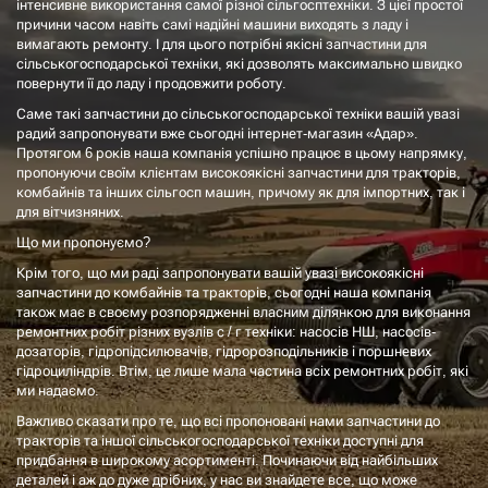
інтенсивне використання самої різної сільгосптехніки. З цієї простої
причини часом навіть самі надійні машини виходять з ладу і
вимагають ремонту. І для цього потрібні якісні запчастини для
сільськогосподарської техніки, які дозволять максимально швидко
повернути її до ладу і продовжити роботу.
Саме такі запчастини до сільськогосподарської техніки вашій увазі
радий запропонувати вже сьогодні інтернет-магазин «Адар».
Протягом 6 років наша компанія успішно працює в цьому напрямку,
пропонуючи своїм клієнтам високоякісні запчастини для тракторів,
комбайнів та інших сільгосп машин, причому як для імпортних, так і
для вітчизняних.
Що ми пропонуємо?
Крім того, що ми раді запропонувати вашій увазі високоякісні
запчастини до комбайнів та тракторів, сьогодні наша компанія
також має в своєму розпорядженні власним ділянкою для виконання
ремонтних робіт різних вузлів с / г техніки: насосів НШ, насосів-
дозаторів, гідропідсилювачів, гідророзподільників і поршневих
гідроциліндрів. Втім, це лише мала частина всіх ремонтних робіт, які
ми надаємо.
Важливо сказати про те, що всі пропоновані нами запчастини до
тракторів та іншої сільськогосподарської техніки доступні для
придбання в широкому асортименті. Починаючи від найбільших
деталей і аж до дуже дрібних, у нас ви знайдете все, що може