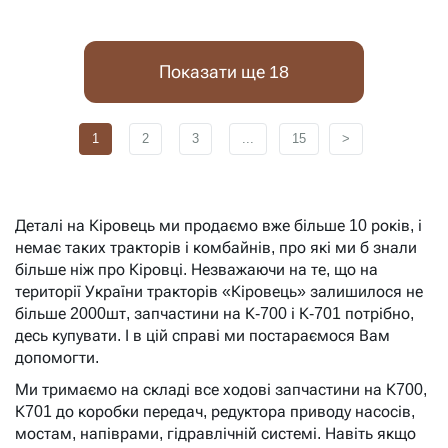
Показати ще 18
1
2
3
...
15
>
Деталі на Кіровець ми продаємо вже більше 10 років, і
немає таких тракторів і комбайнів, про які ми б знали
більше ніж про Кіровці. Незважаючи на те, що на
території України тракторів «Кіровець» залишилося не
більше 2000шт, запчастини на К-700 і К-701 потрібно,
десь купувати. І в цій справі ми постараємося Вам
допомогти.
Ми тримаємо на складі все ходові запчастини на К700,
К701 до коробки передач, редуктора приводу насосів,
мостам, напіврами, гідравлічній системі. Навіть якщо