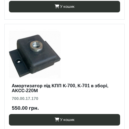
У кошик
Амортизатор під КПП К-700, К-701 в зборі,
АКСС-220М
700.00.17.170
550.00 грн.
У кошик