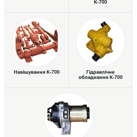
К-700
Навішування К-700
Гідравлічне
обладнання К-700