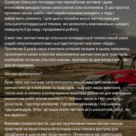
Сучасне сільське господарство передбачає активне і дуже
інтенсивне використання самої різної сільгосптехніки. З цієї простої
причини часом навіть самі надійні машини виходять з ладу і
вимагають ремонту. І для цього потрібні якісні запчастини для
сільськогосподарської техніки, які дозволять максимально швидко
повернути її до ладу і продовжити роботу.
Саме такі запчастини до сільськогосподарської техніки вашій увазі
радий запропонувати вже сьогодні інтернет-магазин «Адар».
Протягом 6 років наша компанія успішно працює в цьому напрямку,
пропонуючи своїм клієнтам високоякісні запчастини для тракторів,
комбайнів та інших сільгосп машин, причому як для імпортних, так і
для вітчизняних.
Що ми пропонуємо?
Крім того, що ми раді запропонувати вашій увазі високоякісні
запчастини до комбайнів та тракторів, сьогодні наша компанія
також має в своєму розпорядженні власним ділянкою для виконання
ремонтних робіт різних вузлів с / г техніки: насосів НШ, насосів-
дозаторів, гідропідсилювачів, гідророзподільників і поршневих
гідроциліндрів. Втім, це лише мала частина всіх ремонтних робіт, які
ми надаємо.
Важливо сказати про те, що всі пропоновані нами запчастини до
тракторів та іншої сільськогосподарської техніки доступні для
придбання в широкому асортименті. Починаючи від найбільших