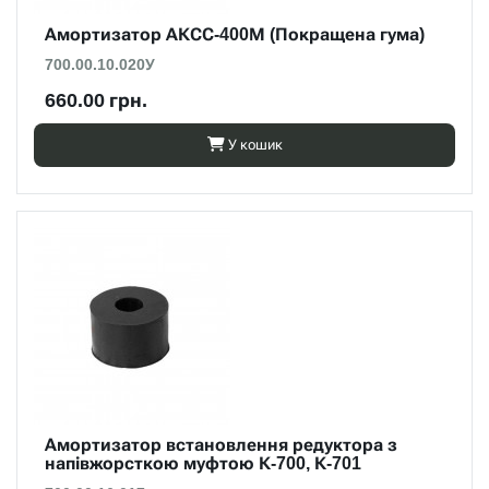
Амортизатор АКСС-400М (Покращена гума)
700.00.10.020У
660.00 грн.
У кошик
Амортизатор встановлення редуктора з
напівжорсткою муфтою К-700, К-701