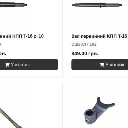
нний КПП Т-16 z=10
Вал первинний КПП Т-16
А
СШ20.37.102
рн.
849.00 грн.
У кошик
У кошик