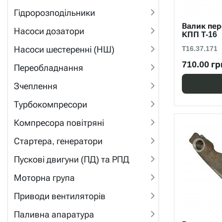
Гідророзподільники
Валик пер
Насоси дозатори
КПП Т-16
Насоси шестеренні (НШ)
Т16.37.171
710.00 гр
Переобладнання
Зчеплення
Турбокомпресори
Компресора повітряні
Стартера, генератори
Пускові двигуни (ПД) та РПД
Моторна група
Приводи вентиляторів
Паливна апаратура