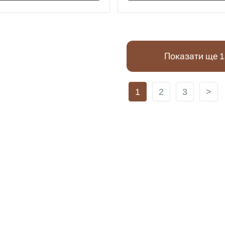
Показати ще 1
1
2
3
>