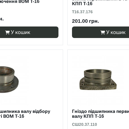
лючення ВОМ Т-16
КПП Т-16
Т16.37.176
н.
201.00 грн.
У кошик
У кошик
дшипника валу відбору
Гніздо підшипника перв
і ВОМ Т-16
валу КПП Т-16
СШ20.37.110