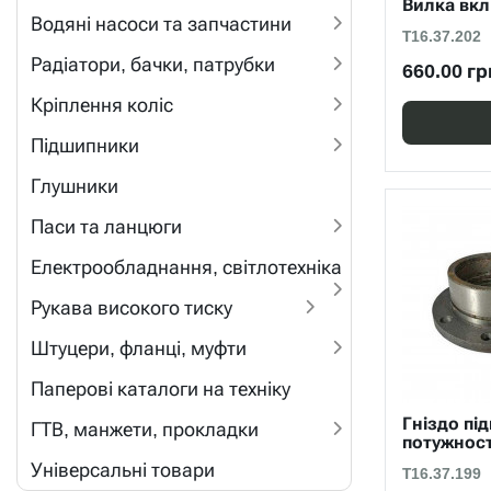
Вилка вк
Водяні насоси та запчастини
Т16.37.202
Радіатори, бачки, патрубки
660.00 гр
Кріплення коліс
Підшипники
Глушники
Паси та ланцюги
Електрообладнання, світлотехніка
Рукава високого тиску
Штуцери, фланці, муфти
Паперові каталоги на техніку
Гніздо пі
ГТВ, манжети, прокладки
потужност
Універсальні товари
Т16.37.199