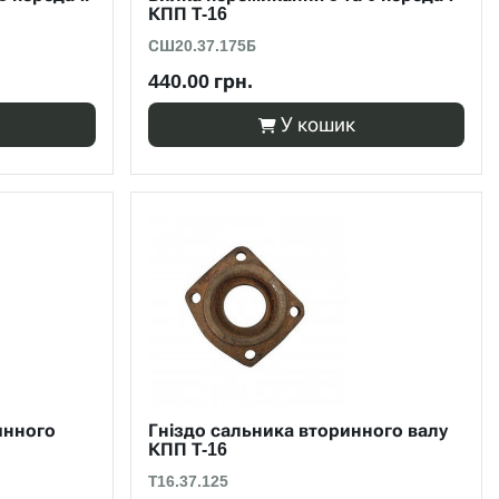
КПП Т-16
СШ20.37.175Б
440.00 грн.
У кошик
инного
Гніздо сальника вторинного валу
КПП Т-16
Т16.37.125