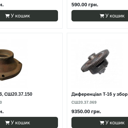
н.
590.00 грн.
У кошик
У кошик
6, СШ20.37.150
Диференціал Т-16 у збор
0
СШ20.37.069
н.
9350.00 грн.
У кошик
У кошик