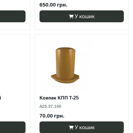
650.00 грн.
У кошик
і
Ковпак КПП Т-25
А25.37.140
70.00 грн.
У кошик