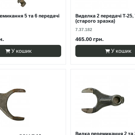
емикання 5 та 6 передачі
Виделка 2 передачі Т-25, 
(старого зразка)
7.37.182
н.
465.00 грн.
У кошик
У кошик
Вилка перемикання 2 та 