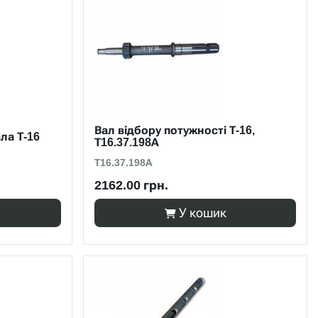
Вал відбору потужності Т-16,
ла Т-16
Т16.37.198А
Т16.37.198А
2162.00 грн.
У кошик