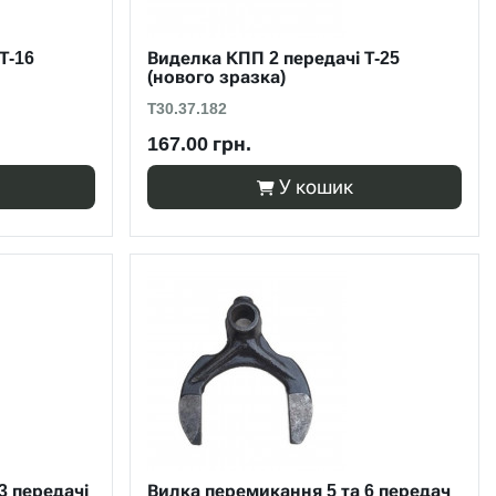
Т-16
Виделка КПП 2 передачі Т-25
(нового зразка)
Т30.37.182
167.00 грн.
У кошик
3 передачі
Вилка перемикання 5 та 6 передач