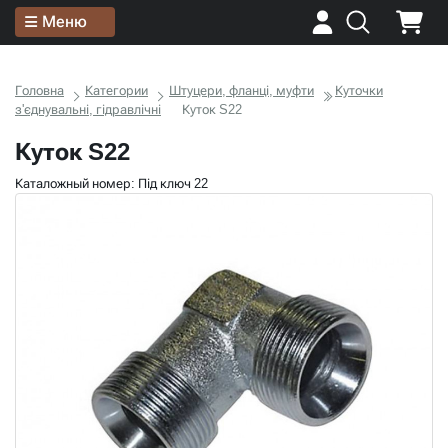
Меню
Головна
Категории
Штуцери, фланці, муфти
Куточки
з'єднувальні, гідравлічні
Куток S22
Куток S22
Каталожный номер: Під ключ 22