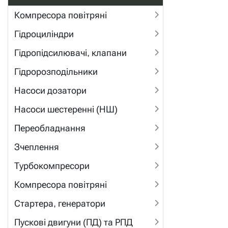
Компресора повітряні
Гідроциліндри
Гідропідсилювачі, клапани
Гідророзподільники
Насоси дозатори
Насоси шестеренні (НШ)
Переобладнання
Зчеплення
Турбокомпресори
Компресора повітряні
Стартера, генератори
Пускові двигуни (ПД) та РПД