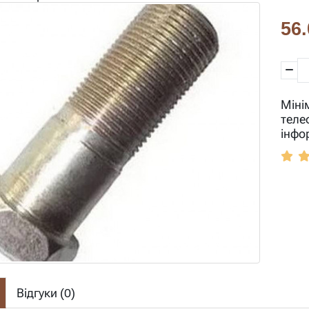
56.
Міні
теле
інфо
Відгуки (
0
)