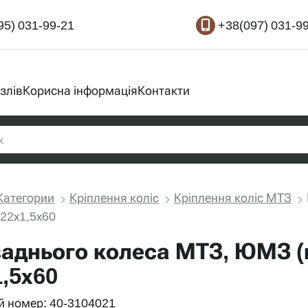
95) 031-99-21
+38(097) 031-9
злів
Корисна інформація
Контакти
Категории
Кріплення коліс
Кріплення коліс МТЗ
22х1,5х60
заднього колеса МТЗ, ЮМЗ (
,5х60
 номер: 40-3104021