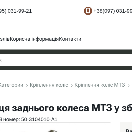
95) 031-99-21
+38(097) 031-9
злів
Корисна інформація
Контакти
Категории
Кріплення коліс
Кріплення коліс МТЗ
ця заднього колеса МТЗ у зб
 номер: 50-3104010-А1
Ва