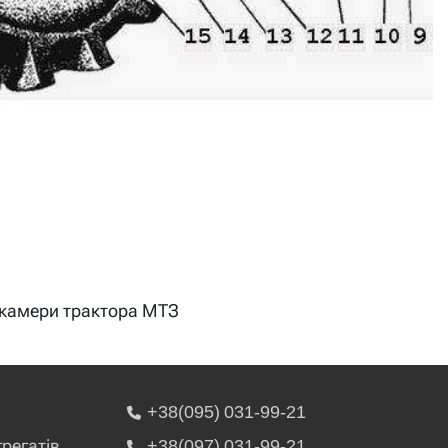
і камери трактора МТЗ
+38(095) 031-99-21
грегатів
+38(097) 031-99-21