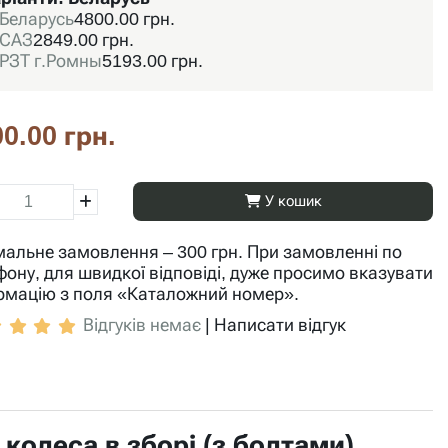
Беларусь
4800.00 грн.
САЗ
2849.00 грн.
РЗТ г.Ромны
5193.00 грн.
0.00 грн.
У кошик
мальне замовлення – 300 грн. При замовленні по
фону, для швидкої відповіді, дуже просимо вказувати
рмацію з поля «Каталожний номер».
Відгуків немає
|
Написати відгук
колеса в зборі (з болтами)