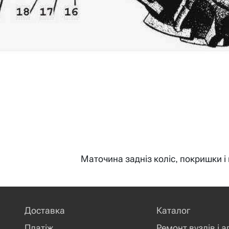
Маточина задніз коліс, покришки 
Доставка
Каталог
Платіж
Ремонт вузлів і а