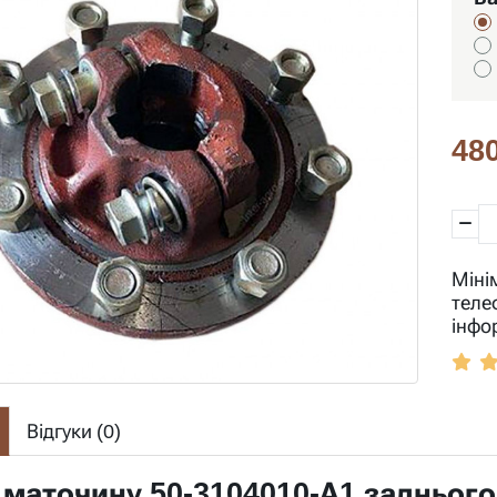
480
Міні
теле
інфо
Відгуки (
0
)
маточину 50-3104010-А1 заднього 