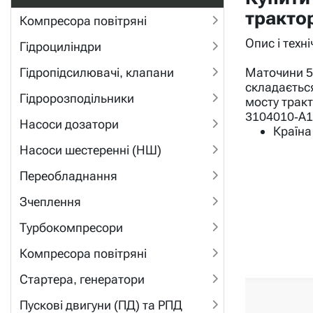
тракто
Компресора повітряні
Опис і техн
Гідроциліндри
Маточини 5
Гідропідсилювачі, клапани
складаєтьс
Гідророзподільники
мосту тракт
3104010-А1,
Насоси дозатори
Країна
Насоси шестеренні (НШ)
Переобладнання
Зчеплення
Турбокомпресори
Компресора повітряні
Стартера, генератори
Пускові двигуни (ПД) та РПД