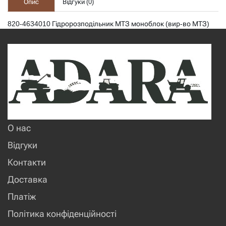
Опис
Відгуки (
0
)
820-4634010 Гідророзподільник МТЗ моноблок (вир-во МТЗ)
О нас
Відгуки
Контакти
Доставка
Платіж
Політика конфіденційності