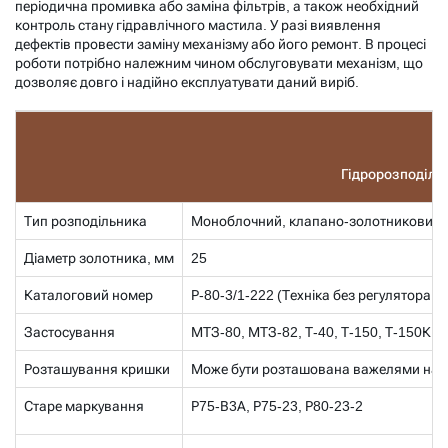
періодична промивка або заміна фільтрів, а також необхідний
контроль стану гідравлічного мастила. У разі виявлення
дефектів провести заміну механізму або його ремонт. В процесі
роботи потрібно належним чином обслуговувати механізм, що
дозволяє довго і надійно експлуатувати даний виріб.
Гідророзподільн
Тип розподільника
Моноблочний, клапано-золотниковий
Діаметр золотника, мм
25
Каталоговий номер
Р-80-3/1-222 (Техніка без регулятора ор
Застосування
МТЗ-80, МТЗ-82, Т-40, Т-150, Т-150К, Д
Розташування кришки
Може бути розташована важелями на ст
Старе маркування
Р75-В3А, Р75-23, Р80-23-2