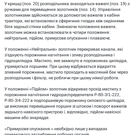
У кришці (поз. 20) розподільника знаходяться важелі (поз. 19) з
ручками для переміщення золотників (поз. 14). Управління
золотниками здійснюється за допомогою важелів з кабіни
трактора, які встановлені в сферичних гніздах між сидіннями
біля задньої стінки кабіни. Змінюючи положення важеля,
золотник можна встановлювати в чотири положення:
нейтральне, підйом, примусове опускання і плаваюче.
У положенні «Нейтральне» золотник перекриває канали, які
з'єднують порожнини нагнітання і зливу розподільника і
гідроциліндра. Мастило, яке замкнуто в порожнинах циліндра,
утримується поршнем. При цьому відбувається відкриття
зливний порожнини, мастило проходить в масляний бак через
розподільник і фільтр, не роблячи при цьому ніякої роботи.
У положенні «Підйом» золотник відкриває прохід мастилу з
порожнини нагнітання гидрораспределителя Р-80-3/1-222,
Р-80-3/4-222 в подпоршневую порожнину силового циліндра;
це викликає переміщення поршня зі штоком і поворот важелів
заднього навісного пристрою і, відповідно, підйом навісної
машини або знаряддя.
«Примусове опускання » необхідно лише у випадках
примусового заглиблення робочих органів