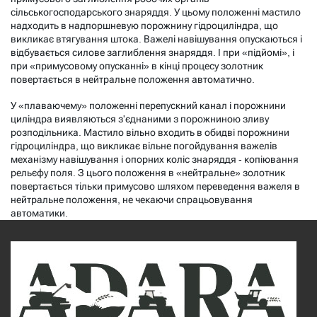
сільськогосподарського знаряддя. У цьому положенні мастило
надходить в надпоршневую порожнину гідроциліндра, що
викликає втягування штока. Важелі навішування опускаються і
відбувається силове заглиблення знаряддя. І при «підйомі», і
при «примусовому опусканні» в кінці процесу золотник
повертається в нейтральне положення автоматично.
У «
плаваючему
» положенні перепускний канал і порожнини
циліндра виявляються з'єднаними з порожниною зливу
розподільника. Мастило вільно входить в обидві порожнини
гідроциліндра, що викликає вільне погойдування важелів
механізму навішування і опорних коліс знаряддя - копіювання
рельєфу поля. З цього положення в «нейтральне» золотник
повертається тільки примусово шляхом переведення важеля в
нейтральне положення, не чекаючи спрацьовування
автоматики.