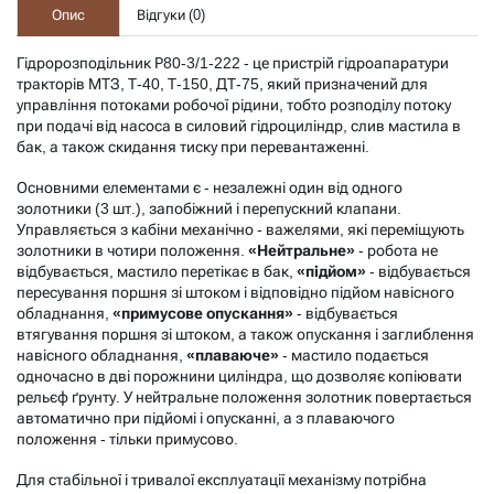
Опис
Відгуки (
0
)
Гідророзподільник Р80-3/1-222 - це пристрій гідроапаратури
тракторів МТЗ, Т-40, Т-150, ДТ-75, який призначений для
управління потоками робочої рідини, тобто розподілу потоку
при подачі від насоса в силовий гідроциліндр, слив мастила в
бак, а також скидання тиску при перевантаженні.
Основними елементами є - незалежні один від одного
золотники (3 шт.), запобіжний і перепускний клапани.
Управляється з кабіни механічно - важелями, які переміщують
золотники в чотири положення.
«Нейтральне»
- робота не
відбувається, мастило перетікає в бак,
«підйом»
- відбувається
пересування поршня зі штоком і відповідно підйом навісного
обладнання,
«примусове опускання»
- відбувається
втягування поршня зі штоком, а також опускання і заглиблення
навісного обладнання,
«плаваюче»
- мастило подається
одночасно в дві порожнини циліндра, що дозволяє копіювати
рельєф ґрунту. У нейтральне положення золотник повертається
автоматично при підйомі і опусканні, а з плаваючого
положення - тільки примусово.
Для стабільної і тривалої експлуатації механізму потрібна