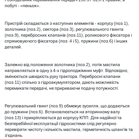
побуті - «пеньок».
Пристрій складається з наступних елементів - корпусу (поз.1),
золотника (поз.2), сектора (поз.3), регулювального гвинта
(поз.9), перебросних клапанів (поз.11), роликового фіксатора і
спрямовуючого фіксатора (поз .4 і 5), пружини (поз.6) і інших
деталей.
Залежно від положення золотника (поз.2), потік мастила
направляється в одну з 4-х гідроподжімних муфт. Відповідно,
змінюється швидкість руху трактора. Перебросні клапани
(поз.11) спільно з гідроакумулятором, дають можливість
перемикати передачі, не пририваючи подачу потужності.
Регулювальний гвинт (поз.9) обмежує зусилля, що додаються
до пружини (поз.6). Встановлюється на вторинному валу
(поз.13) і прикріплюється до корпусу КПП. Для надійної та
безперебійної експлуатації гідросистеми слід регулярно
перевіряти чистоту і кількість мастила, герметичність шлангів та
з'єднань.