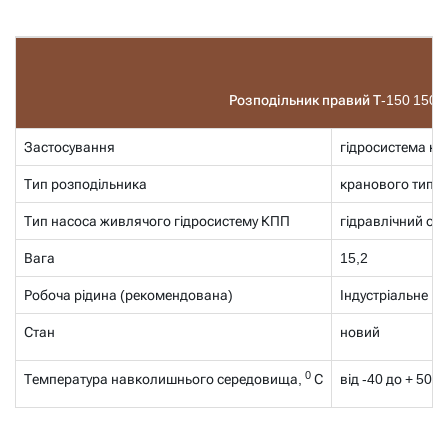
Розподільник правий Т-150 150.3
Застосування
гідросистема ко
Тип розподільника
кранового типу
Тип насоса живлячого гідросистему КПП
гідравлічний од
Вага
15,2
Робоча рідина (рекомендована)
Індустріальне м
Стан
новий
0
Температура навколишнього середовища,
С
від -40 до + 50