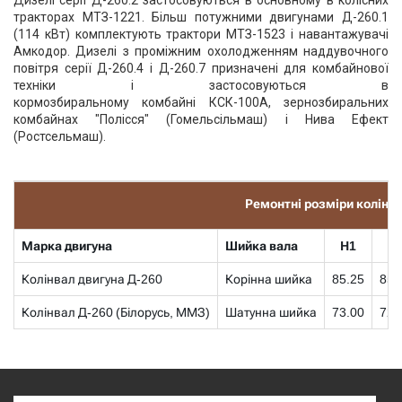
Дизелі серії Д-260.2 застосовуються в основному в колісних
тракторах МТЗ-1221. Більш потужними двигунами Д-260.1
(114 кВт) комплектують трактори МТЗ-1523 і навантажувачі
Амкодор. Дизелі з проміжним охолодженням наддувочного
повітря серії Д-260.4 і Д-260.7 призначені для комбайнової
техніки і застосовуються в
кормозбиральному комбайні КСК-100А, зернозбиральних
комбайнах "Полісся" (Гомельсільмаш) і Нива Ефект
(Ростсельмаш).
Ремонтні розміри колінч
Марка двигуна
Шийка вала
Н1
Н
Колінвал двигуна Д-260
Корінна шийка
85.25
85.
Колінвал Д-260 (Білорусь, ММЗ)
Шатунна шийка
73.00
72.