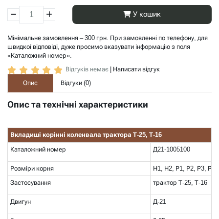
У кошик
Мінімальне замовлення – 300 грн. При замовленні по телефону, для
швидкої відповіді, дуже просимо вказувати інформацію з поля
«Каталожний номер».
Відгуків немає
|
Написати відгук
Опис
Відгуки (
0
)
Опис та технічні характеристики
Вкладиші корінні коленвала трактора Т-25, Т-16
Каталожний номер
Д21-1005100
Розміри корня
Н1, Н2, Р1, Р2, Р3, Р4
Застосування
трактор Т-25, Т-16
Двигун
Д-21