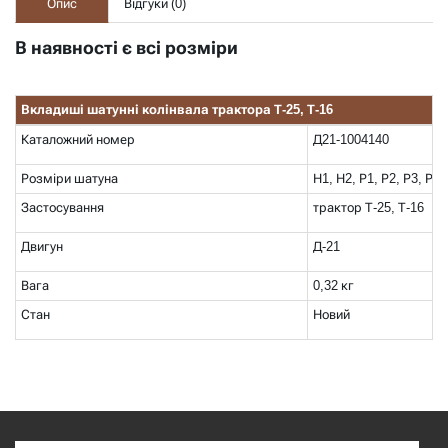
Опис
Відгуки (
0
)
В наявності є всі розміри
Вкладиші шатунні колінвала трактора Т-25, Т-16
Каталожний номер
Д21-1004140
Розміри шатуна
Н1, Н2, Р1, Р2, Р3, Р4
Застосування
трактор Т-25, Т-16
Двигун
Д-21
Вага
0,32 кг
Стан
Новий