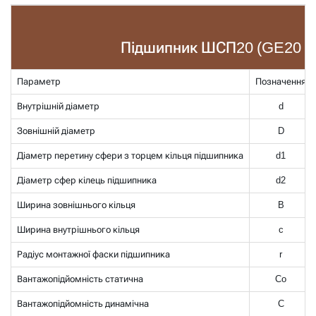
Підшипник ШСП20 (GE20 E
Параметр
Позначення
Внутрішній діаметр
d
Зовнішній діаметр
D
Діаметр перетину сфери з торцем кільця підшипника
d1
Діаметр сфер кілець підшипника
d2
Ширина зовнішнього кільця
B
Ширина внутрішнього кільця
c
Радіус монтажної фаски підшипника
r
Вантажопідйомність статична
Co
Вантажопідйомність динамічна
C