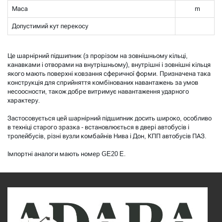
Маса
m
Допустимий кут перекосу
Це шарнірний підшипник (з прорізом на зовнішньому кільці,
канавками і отворами на внутрішньому), внутрішні і зовнішні кільця
якого мають поверхні ковзання сферичної форми. Призначена така
конструкція для сприйняття комбінованих навантажень за умов
несоосности, також добре витримує навантаження ударного
характеру.
Застосовується цей шарнірний підшипник досить широко, особливо
в техніці старого зразка - встановлюється в двері автобусів і
тролейбусів, різні вузли комбайнів Нива і Дон, КПП автобусів ПАЗ.
Імпортні аналоги мають номер GE20 E.