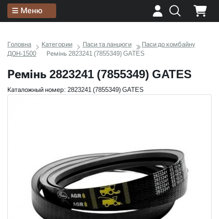
Меню
Головна
Категории
Паси та ланцюги
Паси до комбайну
ДОН-1500
Ремінь 2823241 (7855349) GATES
Ремінь 2823241 (7855349) GATES
Каталожный номер: 2823241 (7855349) GATES