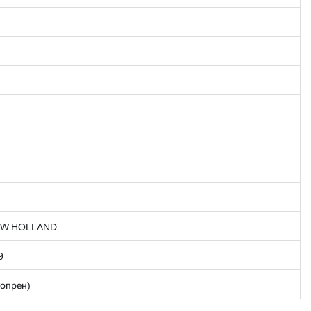
EW HOLLAND
9
опрен)