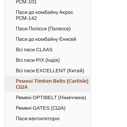
РСМ-101
Паси до комбайну Акрос
РСМ-142
Паси Полісся (Палессе)
Паси до комбайну Єнисей
Всі паси CLAAS
Всі паси PIX (Індія)
Всі паси EXCELLENT (Китай)
Ремені Timken Belts (Carlisle)
США
Ремені OPTIBELT (Німеччина)
Ремені GATES (США)
Паси вентиляторні