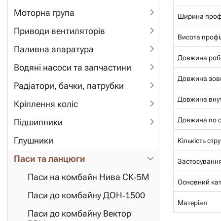
Моторна група
Ширина проф
Приводи вентиляторів
Висота профі
Паливна апаратура
Довжина роб
Водяні насоси та запчастини
Довжина зов
Радіатори, бачки, патрубки
Довжина внут
Кріплення коліс
Довжина по се
Підшипники
Глушники
Кількість стр
Паси та ланцюги
Застосуванн
Паси на комбайн Нива СК-5М
Основний ка
Паси до комбайну ДОН-1500
Матеріал
Паси до комбайну Вектор