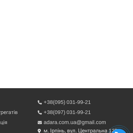
+38(095) 031-99-21
грегатів
+38(097) 031-99-21
ція
adara.com.ua@gmail.com
м. Ірпінь, вул. Центральна 125