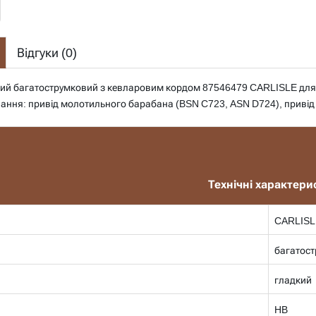
Відгуки (
0
)
ний багатострумковий з кевларовим кордом 87546479 CARLISLE для 
вання: привід молотильного барабана (BSN C723, ASN D724), привід
Технічні характери
CARLISL
багатос
гладкий
HB