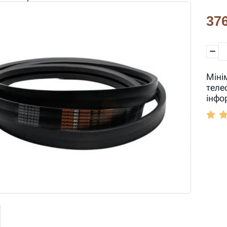
376
Міні
теле
інфо