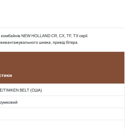
комбайнів NEW HOLLAND CR, CX, TF, TX серії.
 вивантажувального шнека, привід бітера.
стики
E/TIMKEN BELT (США)
трумковий