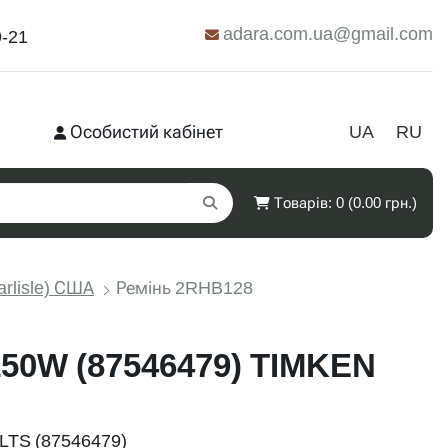
adara.com.ua@gmail.com
9-21
Особистий кабінет
UA
RU
Товарів: 0 (0.00 грн.)
arlisle) США
Ремінь 2RHB128
50W (87546479) TIMKEN
LTS (87546479)