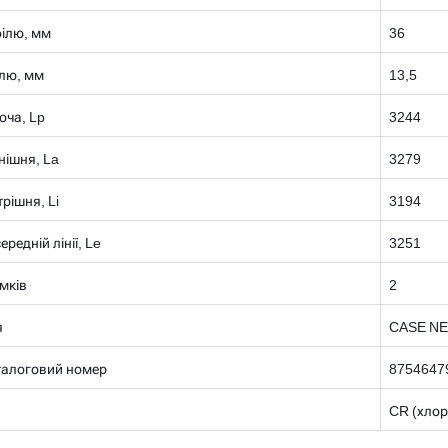
ілю, мм
36
лю, мм
13,5
оча, Lp
3244
нішня, La
3279
рішня, Li
3194
редній лінії, Le
3251
умків
2
я
CASE N
талоговий номер
8754647
CR (хлор