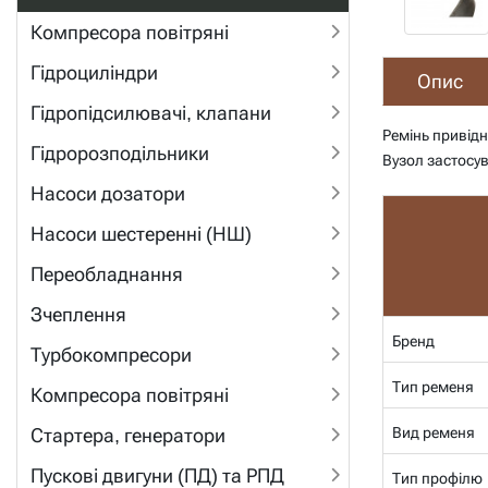
Компресора повітряні
Гідроциліндри
Опис
Гідропідсилювачі, клапани
Ремінь привід
Гідророзподільники
Вузол застосу
Насоси дозатори
Насоси шестеренні (НШ)
Переобладнання
Зчеплення
Бренд
Турбокомпресори
Тип ременя
Компресора повітряні
Вид ременя
Стартера, генератори
Пускові двигуни (ПД) та РПД
Тип профілю