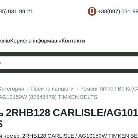
95) 031-99-21
+38(097) 031-9
злів
Корисна інформація
Контакти
Категории
Паси та ланцюги
Ремені Timken Belts (C
AG10150W (87546479) TIMKEN BELTS
ь 2RHB128 CARLISLE/AG101
S
й номер: 2RHB128 CARLISLE / AG10150W TIMKEN BE