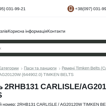
95) 031-99-21
+38(097) 031-9
злів
Корисна інформація
Контакти
Категории
Паси та ланцюги
Ремені Timken Belts (C
AG20120W (644902.0) TIMKEN BELTS
ь 2RHB131 CARLISLE/AG201
S
 номер: 2RHB131 CARLISLE / AG20120W TIMKEN BEL