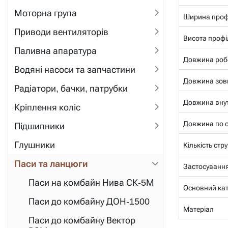
Моторна група
Ширина проф
Приводи вентиляторів
Висота профі
Паливна апаратура
Довжина роб
Водяні насоси та запчастини
Довжина зов
Радіатори, бачки, патрубки
Довжина внут
Кріплення коліс
Довжина по се
Підшипники
Глушники
Кількість стр
Паси та ланцюги
Застосуванн
Паси на комбайн Нива СК-5М
Основний ка
Паси до комбайну ДОН-1500
Матеріал
Паси до комбайну Вектор