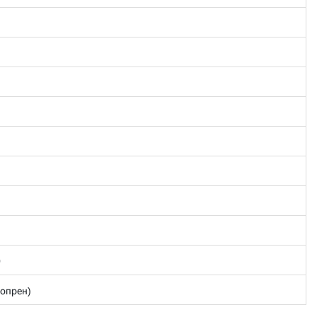
0
опрен)