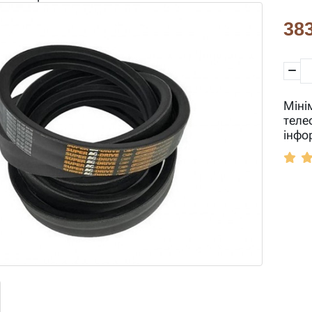
383
Міні
теле
інфо