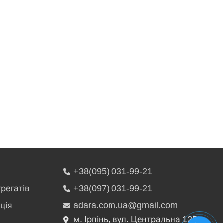
+38(095) 031-99-21
грегатів
+38(097) 031-99-21
ція
adara.com.ua@gmail.com
м. Ірпінь, вул. Центральна 125