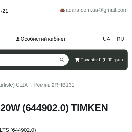
adara.com.ua@gmail.com
9-21
Особистий кабінет
UA
RU
Товарів: 0 (0.00 грн.)
arlisle) США
Ремінь 2RHB131
20W (644902.0) TIMKEN
TS (644902.0)