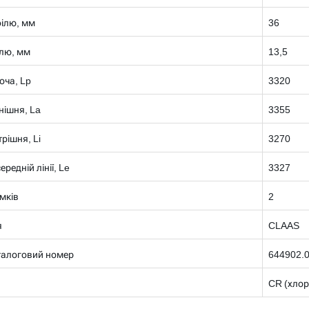
ілю, мм
36
лю, мм
13,5
оча, Lp
3320
нішня, La
3355
рішня, Li
3270
редній лінії, Le
3327
умків
2
я
CLAAS
талоговий номер
644902.
CR (хлор