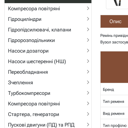
Компресора повітряні
Гідроциліндри
Опис
Гідропідсилювачі, клапани
Ремінь привід
Гідророзподільники
Вузол застосув
Насоси дозатори
Насоси шестеренні (НШ)
Переобладнання
Зчеплення
Бренд
Турбокомпресори
Тип ременя
Компресора повітряні
Вид ременя
Стартера, генератори
Пускові двигуни (ПД) та РПД
Тип профілю