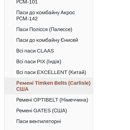
РСМ-101
Паси до комбайну Акрос
РСМ-142
Паси Полісся (Палессе)
Паси до комбайну Єнисей
Всі паси CLAAS
Всі паси PIX (Індія)
Всі паси EXCELLENT (Китай)
Ремені Timken Belts (Carlisle)
США
Ремені OPTIBELT (Німеччина)
Ремені GATES (США)
Паси вентиляторні