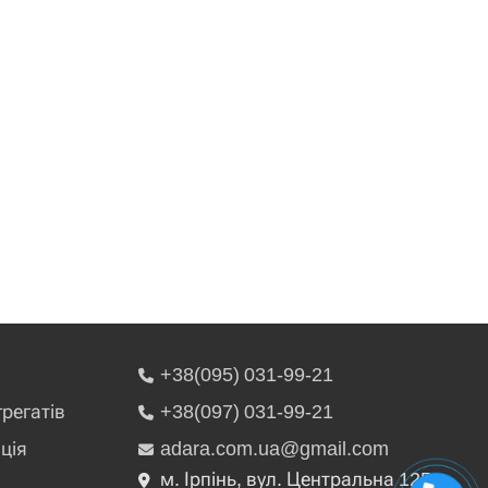
+38(095) 031-99-21
грегатів
+38(097) 031-99-21
ція
adara.com.ua@gmail.com
м. Ірпінь, вул. Центральна 125