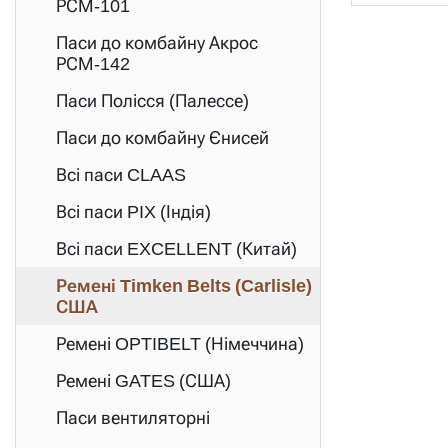
РСМ-101
Паси до комбайну Акрос
РСМ-142
Паси Полісся (Палессе)
Паси до комбайну Єнисей
Всі паси CLAAS
Всі паси PIX (Індія)
Всі паси EXCELLENT (Китай)
Ремені Timken Belts (Carlisle)
США
Ремені OPTIBELT (Німеччина)
Ремені GATES (США)
Паси вентиляторні