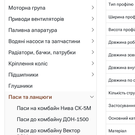
Тип профілю
Моторна група
Ширина проф
Приводи вентиляторів
Паливна апаратура
Висота профі
Водяні насоси та запчастини
Довжина роб
Радіатори, бачки, патрубки
Довжина зов
Кріплення коліс
Довжина внут
Підшипники
Довжина по се
Глушники
Кількість стр
Паси та ланцюги
Застосуванн
Паси на комбайн Нива СК-5М
Основний ка
Паси до комбайну ДОН-1500
Паси до комбайну Вектор
Матеріал