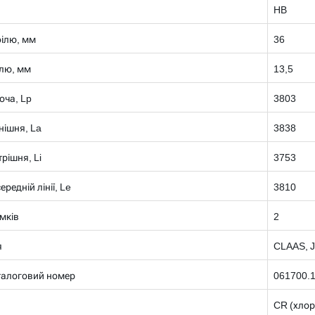
HB
ілю, мм
36
лю, мм
13,5
оча, Lp
3803
нішня, La
3838
рішня, Li
3753
редній лінії, Le
3810
умків
2
я
CLAAS, 
талоговий номер
061700.
CR (хлор