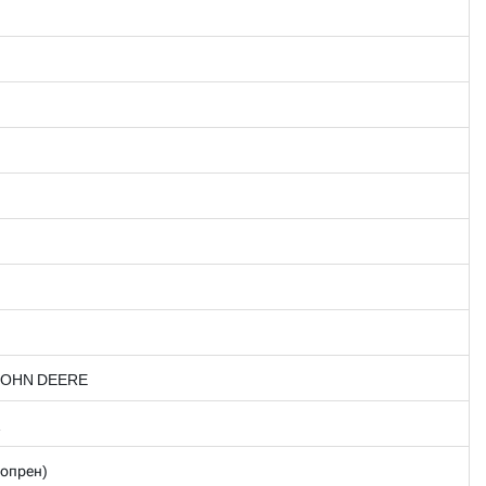
JOHN DEERE
1
опрен)