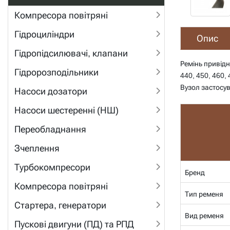
Компресора повітряні
Гідроциліндри
Опис
Гідропідсилювачі, клапани
Ремінь привід
Гідророзподільники
440, 450, 460,
Вузол застосув
Насоси дозатори
Насоси шестеренні (НШ)
Переобладнання
Зчеплення
Турбокомпресори
Бренд
Компресора повітряні
Тип ременя
Стартера, генератори
Вид ременя
Пускові двигуни (ПД) та РПД