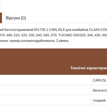
Відгуки (
0
)
ний багатострумковий 061700.1 CARLISLE для комбайнів CLAAS COM
 470, 480, 510, 520, 530, 540, 560, 570, TUCANO 330/320, 340, 430, 4
ання: привід соломоподрібнювача, 2 рівень.
Технічні характери
CARLISL
багатос
гладкий