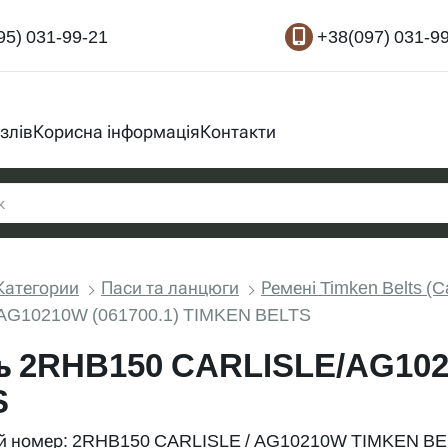
95) 031-99-21
+38(097) 031-9
злів
Корисна інформація
Контакти
Категории
Паси та ланцюги
Ремені Timken Belts (C
AG10210W (061700.1) TIMKEN BELTS
ь 2RHB150 CARLISLE/AG102
S
 номер: 2RHB150 CARLISLE / AG10210W TIMKEN BEL