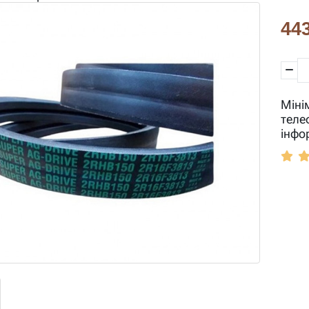
443
Міні
теле
інфо