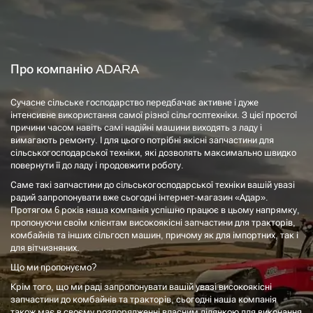
Про компанію ADARA
Сучасне сільське господарство передбачає активне і дуже
інтенсивне використання самої різної сільгосптехніки. З цієї простої
причини часом навіть самі надійні машини виходять з ладу і
вимагають ремонту. І для цього потрібні якісні запчастини для
сільськогосподарської техніки, які дозволять максимально швидко
повернути її до ладу і продовжити роботу.
Саме такі запчастини до сільськогосподарської техніки вашій увазі
радий запропонувати вже сьогодні інтернет-магазин «Адар».
Протягом 6 років наша компанія успішно працює в цьому напрямку,
пропонуючи своїм клієнтам високоякісні запчастини для тракторів,
комбайнів та інших сільгосп машин, причому як для імпортних, так і
для вітчизняних.
Що ми пропонуємо?
Крім того, що ми раді запропонувати вашій увазі високоякісні
запчастини до комбайнів та тракторів, сьогодні наша компанія
також має в своєму розпорядженні власним ділянкою для виконання