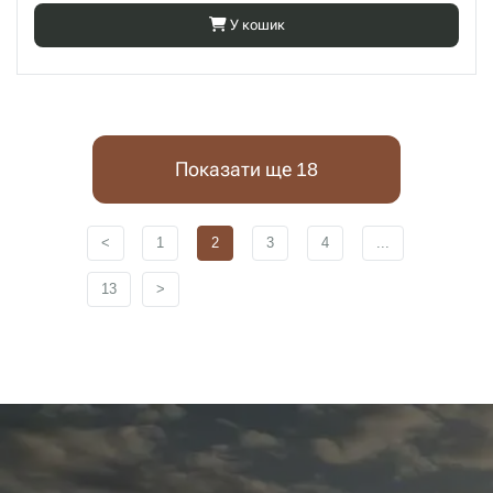
У кошик
Показати ще 18
<
1
2
3
4
...
13
>