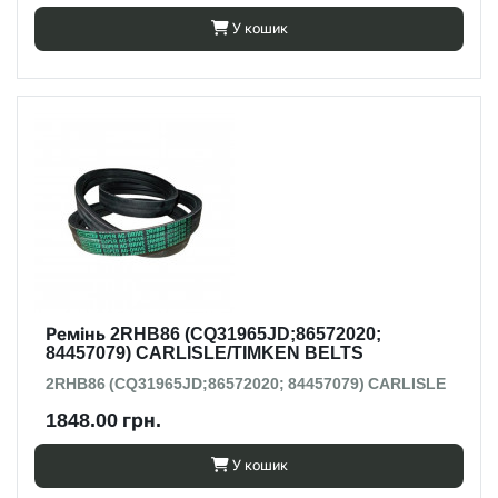
У кошик
Ремінь 2RHB86 (CQ31965JD;86572020;
84457079) CARLISLE/TIMKEN BELTS
2RHB86 (CQ31965JD;86572020; 84457079) CARLISLE
1848.00 грн.
У кошик