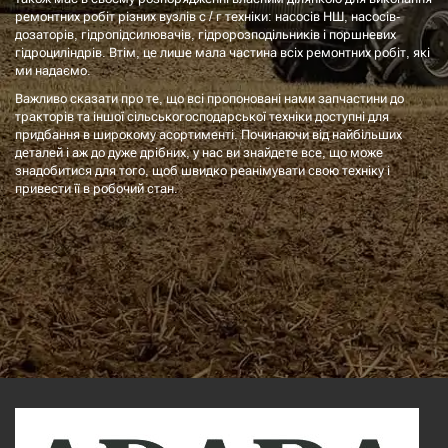
ремонтних робіт різних вузлів с / г техніки: насосів НШ, насосів-
дозаторів, гідропідсилювачів, гідророзподільників і поршневих
гідроциліндрів. Втім, це лише мала частина всіх ремонтних робіт, які
ми надаємо.
Важливо сказати про те, що всі пропоновані нами запчастини до
тракторів та іншої сільськогосподарської техніки доступні для
придбання в широкому асортименті. Починаючи від найбільших
деталей і аж до дуже дрібних, у нас ви знайдете все, що може
знадобитися для того, щоб швидко реанімувати свою техніку і
привести її в робочий стан.