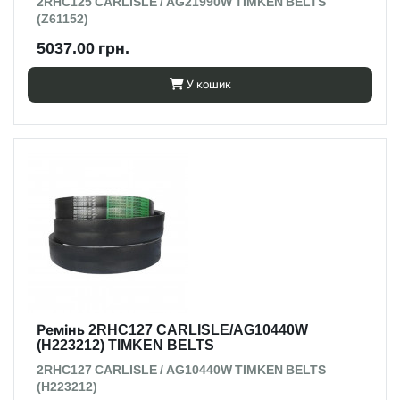
2RHC125 CARLISLE / AG21990W TIMKEN BELTS
(Z61152)
5037.00 грн.
У кошик
Ремінь 2RHC127 CARLISLE/AG10440W
(H223212) TIMKEN BELTS
2RHC127 CARLISLE / AG10440W TIMKEN BELTS
(H223212)