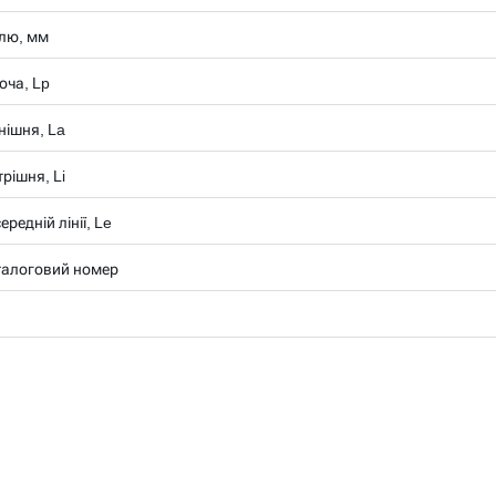
лю, мм
оча, Lp
нішня, La
рішня, Li
редній лінії, Le
талоговий номер