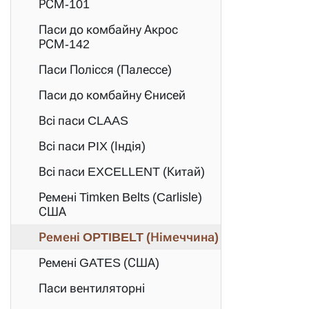
РСМ-101
Паси до комбайну Акрос
РСМ-142
Паси Полісся (Палессе)
Паси до комбайну Єнисей
Всі паси CLAAS
Всі паси PIX (Індія)
Всі паси EXCELLENT (Китай)
Ремені Timken Belts (Carlisle)
США
Ремені OPTIBELT (Німеччина)
Ремені GATES (США)
Паси вентиляторні