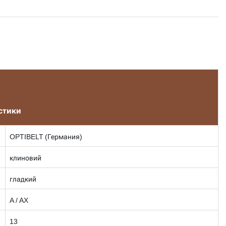
.
стики
OPTIBELT (Германия)
клиновий
гладкий
A / AX
13