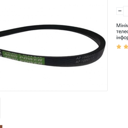
Міні
теле
інфо