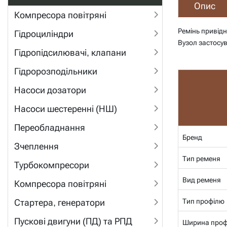
Опис
Компресора повітряні
Ремінь привід
Гідроциліндри
Вузол застосу
Гідропідсилювачі, клапани
Гідророзподільники
Насоси дозатори
Насоси шестеренні (НШ)
Переобладнання
Бренд
Зчеплення
Тип ременя
Турбокомпресори
Вид ременя
Компресора повітряні
Тип профілю
Стартера, генератори
Пускові двигуни (ПД) та РПД
Ширина проф