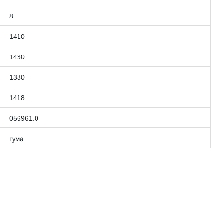
8
1410
1430
1380
1418
056961.0
гума