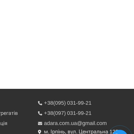
+38(095) 031-99-21
грегатів
+38(097) 031-99-21
ція
adara.com.ua@gmail.com
м. Ірпінь, вул. Центральна 125