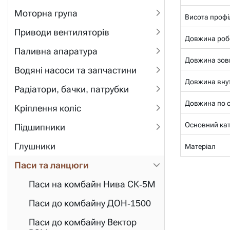
Моторна група
Висота профі
Приводи вентиляторів
Довжина роб
Паливна апаратура
Довжина зов
Водяні насоси та запчастини
Довжина внут
Радіатори, бачки, патрубки
Довжина по се
Кріплення коліс
Основний ка
Підшипники
Глушники
Матеріал
Паси та ланцюги
Паси на комбайн Нива СК-5М
Паси до комбайну ДОН-1500
Паси до комбайну Вектор