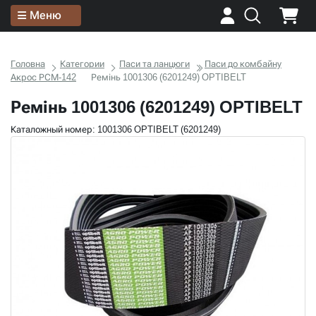
Меню
Головна
Категории
Паси та ланцюги
Паси до комбайну
Акрос РСМ-142
Ремінь 1001306 (6201249) OPTIBELT
Ремінь 1001306 (6201249) OPTIBELT
Каталожный номер: 1001306 OPTIBELT (6201249)