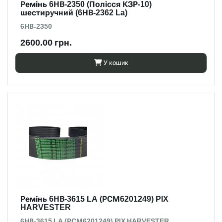
Ремінь 6НВ-2350 (Полісся КЗР-10)
шестиручний (6НВ-2362 La)
6НВ-2350
2600.00 грн.
У кошик
Ремінь 6НВ-3615 LA (РСМ6201249) PIX
HARVESTER
6НВ-3615 LA (РСМ6201249) PIX HARVESTER