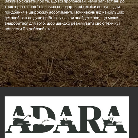
Важливо сказати про те, що всі пропоновані нами запчастини до
тракторів та іншої сільськогосподарської техніки доступні для
придбання в широкому асортименті. Починаючи від найбільших
деталей і аж до дуже дрібних, у нас ви знайдете все, що може
знадобитися для того, щоб швидко реанімувати свою техніку і
привести її в робочий стан.