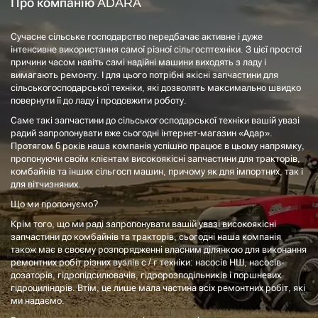
Про компанію ADARA
Сучасне сільське господарство передбачає активне і дуже
інтенсивне використання самої різної сільгосптехніки. З цієї простої
причини часом навіть самі надійні машини виходять з ладу і
вимагають ремонту. І для цього потрібні якісні запчастини для
сільськогосподарської техніки, які дозволять максимально швидко
повернути її до ладу і продовжити роботу.
Саме такі запчастини до сільськогосподарської техніки вашій увазі
радий запропонувати вже сьогодні інтернет-магазин «Адар».
Протягом 6 років наша компанія успішно працює в цьому напрямку,
пропонуючи своїм клієнтам високоякісні запчастини для тракторів,
комбайнів та інших сільгосп машин, причому як для імпортних, так і
для вітчизняних.
Що ми пропонуємо?
Крім того, що ми раді запропонувати вашій увазі високоякісні
запчастини до комбайнів та тракторів, сьогодні наша компанія
також має в своєму розпорядженні власним ділянкою для виконання
ремонтних робіт різних вузлів с / г техніки: насосів НШ, насосів-
дозаторів, гідропідсилювачів, гідророзподільників і поршневих
гідроциліндрів. Втім, це лише мала частина всіх ремонтних робіт, які
ми надаємо.