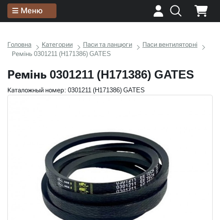
Меню
Головна
Категории
Паси та ланцюги
Паси вентиляторні
Ремінь 0301211 (H171386) GATES
Ремінь 0301211 (H171386) GATES
Каталожный номер: 0301211 (H171386) GATES