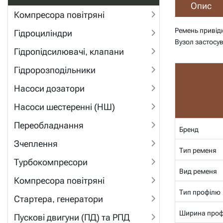
Опис
Компресора повітряні
Ремень привід
Гідроциліндри
Вузол застосув
Гідропідсилювачі, клапани
Гідророзподільники
Насоси дозатори
Насоси шестеренні (НШ)
Переобладнання
Бренд
Зчеплення
Тип ременя
Турбокомпресори
Вид ременя
Компресора повітряні
Тип профілю
Стартера, генератори
Ширина проф
Пускові двигуни (ПД) та РПД