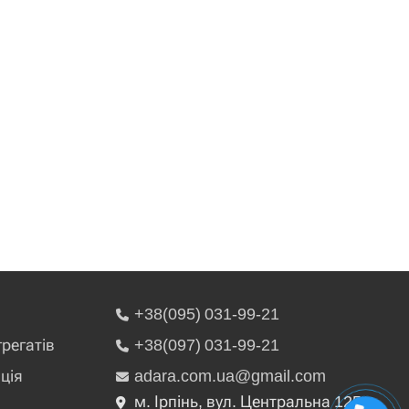
+38(095) 031-99-21
грегатів
+38(097) 031-99-21
ція
adara.com.ua@gmail.com
м. Ірпінь, вул. Центральна 125