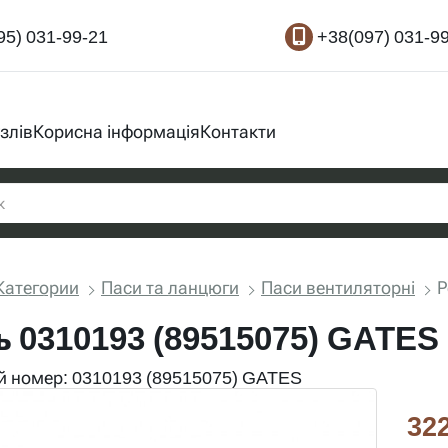
95) 031-99-21
+38(097) 031-9
злів
Корисна інформація
Контакти
Категории
Паси та ланцюги
Паси вентиляторні
Р
ь 0310193 (89515075) GATES
 номер: 0310193 (89515075) GATES
322