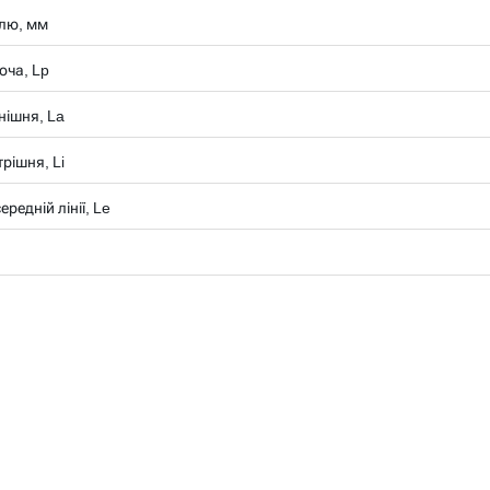
лю, мм
оча, Lp
нішня, La
рішня, Li
редній лінії, Le