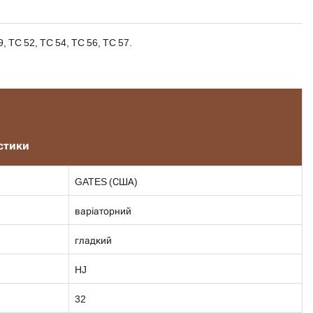
TC 52, TC 54, TC 56, TC 57.
стики
GATES (США)
варіаторний
гладкий
HJ
32