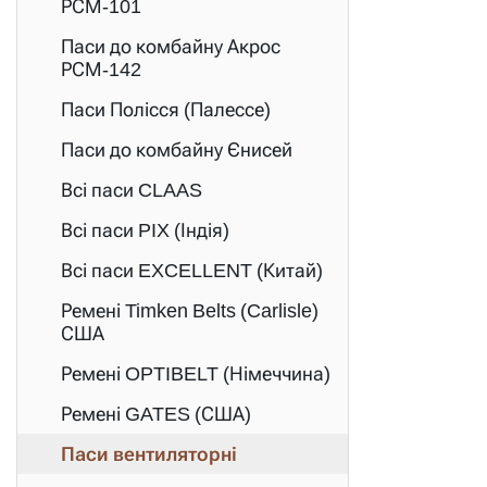
РСМ-101
Паси до комбайну Акрос
РСМ-142
Паси Полісся (Палессе)
Паси до комбайну Єнисей
Всі паси CLAAS
Всі паси PIX (Індія)
Всі паси EXCELLENT (Китай)
Ремені Timken Belts (Carlisle)
США
Ремені OPTIBELT (Німеччина)
Ремені GATES (США)
Паси вентиляторні