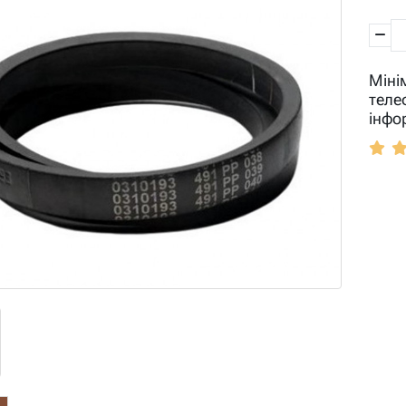
Міні
теле
інфо