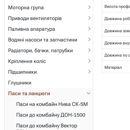
Висота профі
Моторна група
Приводи вентиляторів
Довжина роб
Паливна апаратура
Довжина зов
Водяні насоси та запчастини
Довжина внут
Радіатори, бачки, патрубки
Довжина по се
Кріплення коліс
Матеріал
Підшипники
Глушники
Паси та ланцюги
Паси на комбайн Нива СК-5М
Паси до комбайну ДОН-1500
Паси до комбайну Вектор