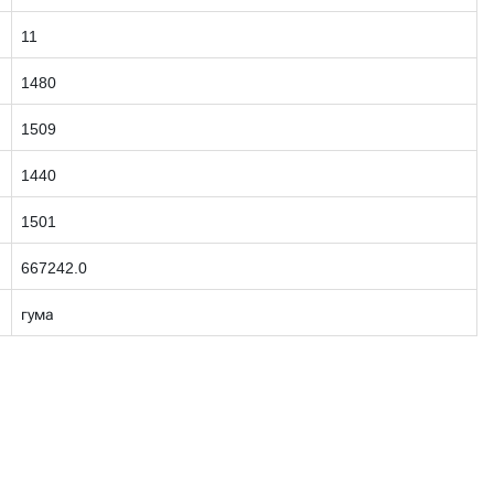
11
1480
1509
1440
1501
667242.0
гума