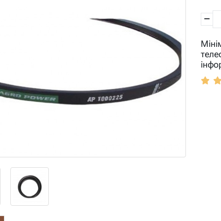
Міні
теле
інфо