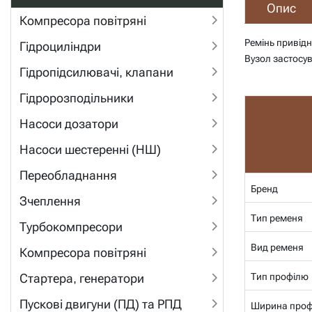
Опис
Компресора повітряні
Ремінь привід
Гідроциліндри
Вузол застосув
Гідропідсилювачі, клапани
Гідророзподільники
Насоси дозатори
Насоси шестеренні (НШ)
Переобладнання
Бренд
Зчеплення
Тип ременя
Турбокомпресори
Вид ременя
Компресора повітряні
Тип профілю
Стартера, генератори
Пускові двигуни (ПД) та РПД
Ширина проф