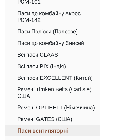
РСМ-101
Паси до комбайну Акрос
РСМ-142
Паси Полісся (Палессе)
Паси до комбайну Єнисей
Всі паси CLAAS
Всі паси PIX (Індія)
Всі паси EXCELLENT (Китай)
Ремені Timken Belts (Carlisle)
США
Ремені OPTIBELT (Німеччина)
Ремені GATES (США)
Паси вентиляторні