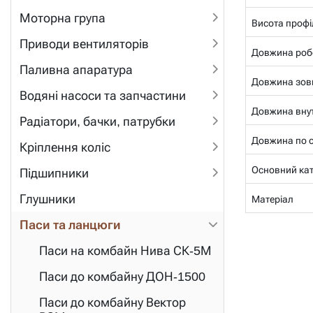
Моторна група
Висота профі
Приводи вентиляторів
Довжина роб
Паливна апаратура
Довжина зов
Водяні насоси та запчастини
Довжина внут
Радіатори, бачки, патрубки
Довжина по се
Кріплення коліс
Основний ка
Підшипники
Глушники
Матеріал
Паси та ланцюги
Паси на комбайн Нива СК-5М
Паси до комбайну ДОН-1500
Паси до комбайну Вектор