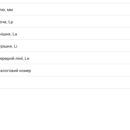
лю, мм
оча, Lp
нішня, La
рішня, Li
редній лінії, Le
талоговий номер