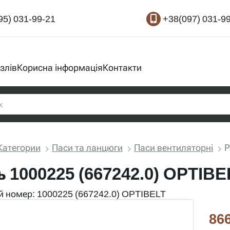
95) 031-99-21
+38(097) 031-9
злів
Корисна інформація
Контакти
Категории
Паси та ланцюги
Паси вентиляторні
Р
ь 1000225 (667242.0) OPTIBE
 номер: 1000225 (667242.0) OPTIBELT
866