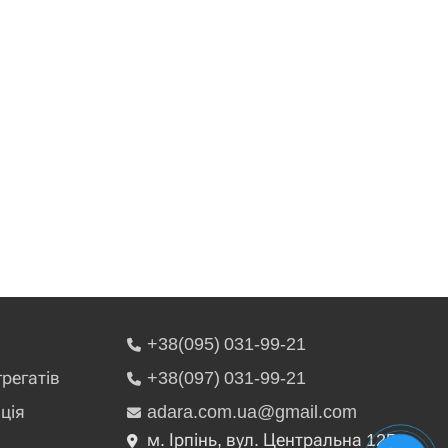
+38(095) 031-99-21
грегатів
+38(097) 031-99-21
ція
adara.com.ua@gmail.com
м. Ірпінь, вул. Центральна 125