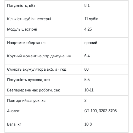
Потужність, кВт
8,1
Кількість зубів шестерні
11 зубів
Модуль шестірні
4,25
Напрямок обертання
правий
Крутний момент на літр двигуна, нм
6,4
Ємність акумулятора акб, а · год
80
Потужність пускова, квт
5,5
Безперервне час роботи, сек
10-11
Повторний запуск, хв
2
Аналог
СТ-100, 3202.3708
Вага, кг
10,8