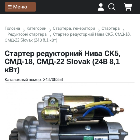
Меню
Головна
Категории
Стартера, генератори
Стартера
Редукторні стартера
Стартер редукторний Нива СК5, СМД-18,
СМД-22 Slovak (24В 8,1 кВт)
Стартер редукторний Нива СК5,
СМД-18, СМД-22 Slovak (24В 8,1
кВт)
Каталожный номер: 243708358