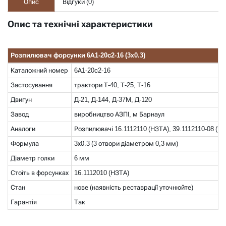
Опис
Відгуки (
0
)
Опис та технічні характеристики
Розпилювач форсунки 6А1-20с2-16 (3х0.3)
Каталожний номер
6А1-20с2-16
Застосування
трактори Т-40, Т-25, Т-16
Двигун
Д-21, Д-144, Д-37М, Д-120
Завод
виробництво АЗПІ, м Барнаул
Аналоги
Розпилювачі 16.1112110 (НЗТА), 39.1112110-08 (Ч
Формула
3х0.3 (3 отвори діаметром 0,3 мм)
Діаметр голки
6 мм
Стоїть в форсунках
16.1112010 (НЗТА)
Стан
нове (наявність реставрації уточнюйте)
Гарантія
Так