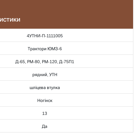
ристики
4УТНИ-П-1111005
Трактори ЮМЗ-6
Д-65, РМ-80, РМ-120, Д-75П1
рядний, УТН
шліцева втулка
Ногінск
13
Да