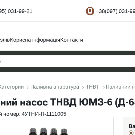
95) 031-99-21
+38(097) 031-9
злів
Корисна інформація
Контакти
Категории
Паливна апаратура
ТНВТ
Паливний н
ний насос ТНВД ЮМЗ-6 (Д-65
 номер: 4УТНИ-П-1111005
Ва