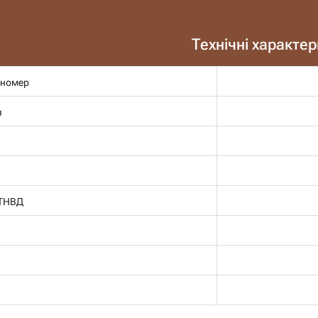
Технічні характе
 номер
я
 ТНВД