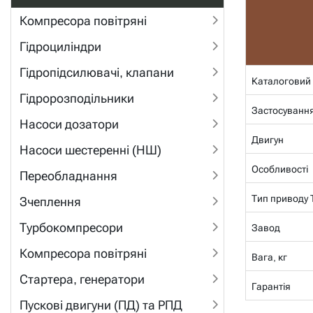
Компресора повітряні
Гідроциліндри
Гідропідсилювачі, клапани
Каталоговий
Гідророзподільники
Застосуванн
Насоси дозатори
Двигун
Насоси шестеренні (НШ)
Особливості
Переобладнання
Тип приводу
Зчеплення
Турбокомпресори
Завод
Компресора повітряні
Вага, кг
Стартера, генератори
Гарантія
Пускові двигуни (ПД) та РПД