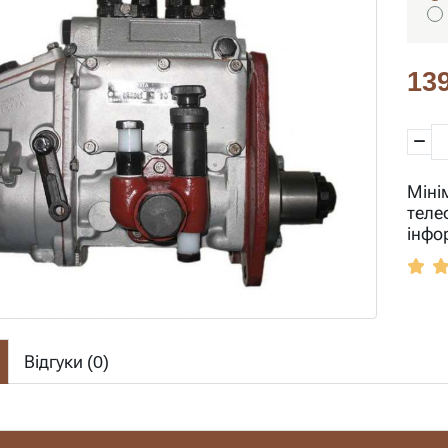
139
Міні
теле
інфо
Відгуки (
0
)