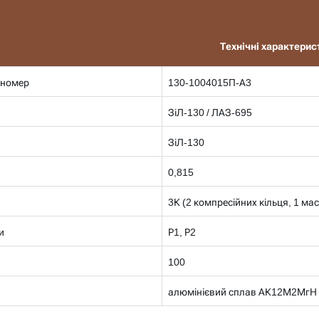
Технічні характерис
 номер
130-1004015П-А3
ЗіЛ-130 / ЛАЗ-695
ЗіЛ-130
0,815
3К (2 компресійних кільця, 1 ма
и
Р1, Р2
100
алюмінієвий сплав АК12М2МгН