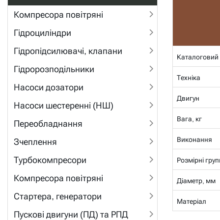
Компресора повітряні
Гідроциліндри
Гідропідсилювачі, клапани
Каталоговий
Гідророзподільники
Техніка
Насоси дозатори
Двигун
Насоси шестеренні (НШ)
Вага, кг
Переобладнання
Виконання
Зчеплення
Турбокомпресори
Розмірні груп
Компресора повітряні
Діаметр, мм
Стартера, генератори
Матеріал
Пускові двигуни (ПД) та РПД