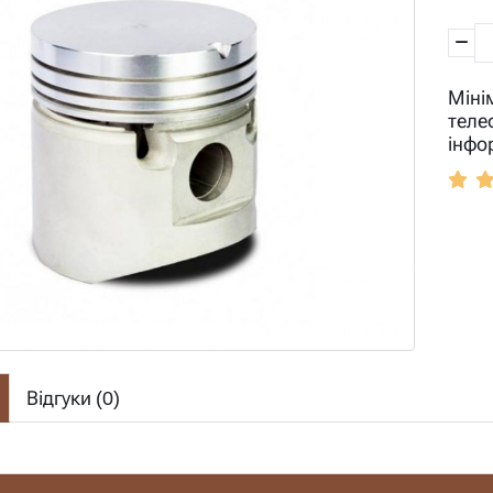
Міні
теле
інфо
Відгуки (
0
)