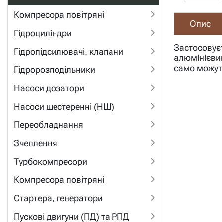
Компресора повітряні
Опис
Гідроциліндри
Застосовуєт
Гідропідсилювачі, клапани
алюмінієвим
само можуть
Гідророзподільники
Насоси дозатори
Насоси шестеренні (НШ)
Переобладнання
Зчеплення
Турбокомпресори
Компресора повітряні
Стартера, генератори
Пускові двигуни (ПД) та РПД