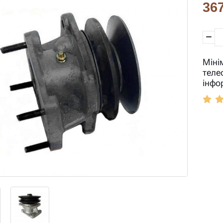
367
Міні
теле
інфо