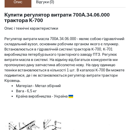
Опис
Відгуки (
0
)
Купити регулятор витрати 700А.34.06.000
трактора К-700
Опис і технічні характеристики
Регулятор витрати масла 700А.34.06.000 - являє собою гідравлічний
складальний вузол, основним робочим органом якого є плунжер.
Встановлюється в гідравлічній системі тракторів К-700, К-701
виробництва петербурзького тракторного заводу ПТЗ. Регулює
витрати масла в системі. На відміну від багатьох конкурентів ми
пропонуємо дану запчастина абсолютно нову. На одну одиницю
техніки встановлюється в кількості 1 шт. В
каталозі К-700
Ви можете
подивитися, де і як встановлюється регулятор витрати трактори
Кіровець.
Матеріал - Метал збірний
Вага - 6,5 кг
Країна виробництва - Україна