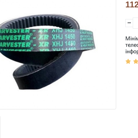
112
Міні
теле
інфо