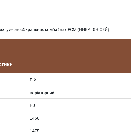
ься у зернозбиральних комбайнах РСМ (НИВА, ЄНІСЕЙ).
стики
PIX
варіаторний
HJ
1450
1475