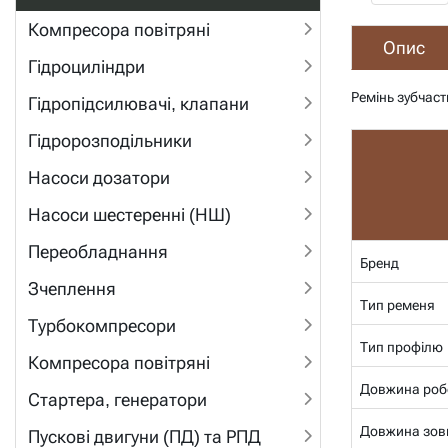
Компресора повітряні
Опис
Гідроциліндри
Ремінь зубчас
Гідропідсилювачі, клапани
Гідророзподільники
Насоси дозатори
Насоси шестеренні (НШ)
Переобладнання
Бренд
Зчеплення
Тип ременя
Турбокомпресори
Тип профілю
Компресора повітряні
Довжина роб
Стартера, генератори
Довжина зов
Пускові двигуни (ПД) та РПД