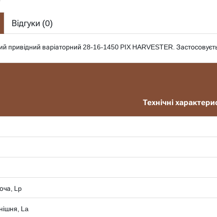
Відгуки (
0
)
тий привідний варіаторний 28-16-1450 PIX HARVESTER. Застосовуєт
Технічні характери
оча, Lp
нішня, La