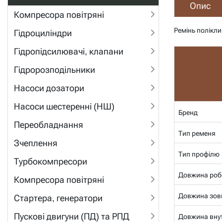
Опис
Компресора повітряні
Ремінь полікли
Гідроциліндри
Гідропідсилювачі, клапани
Гідророзподільники
Насоси дозатори
Насоси шестеренні (НШ)
Бренд
Переобладнання
Тип ременя
Зчеплення
Тип профілю
Турбокомпресори
Довжина роб
Компресора повітряні
Довжина зов
Стартера, генератори
Пускові двигуни (ПД) та РПД
Довжина внут