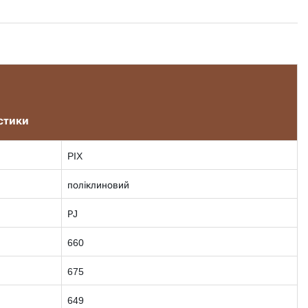
стики
PIX
поліклиновий
РJ
660
675
649