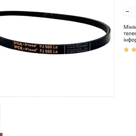
Міні
теле
інфо