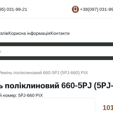
95) 031-99-21
+38(097) 031-9
злів
Корисна інформація
Контакти
Ремінь поліклиновий 660-5РJ (5РJ-660) PIX
ь поліклиновий 660-5РJ (5РJ-
 номер: 5РJ-660 PIX
101