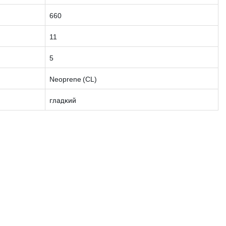
660
11
5
Neoprene (CL)
гладкий