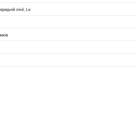
редній лінії, Le
умків