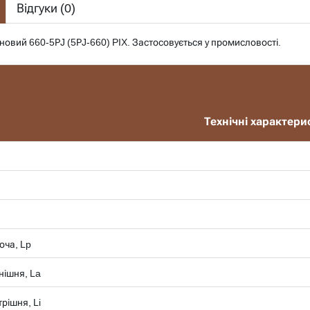
Відгуки (
0
)
новий 660-5РJ (5РJ-660) PIX. Застосовується у промисловості.
Технічні характери
оча, Lp
нішня, La
рішня, Li