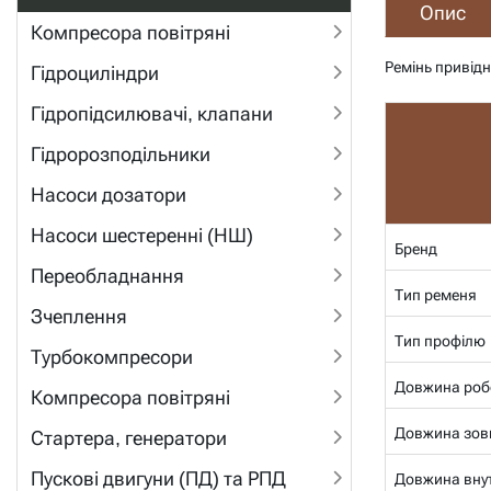
Опис
Компресора повітряні
Ремінь привід
Гідроциліндри
Гідропідсилювачі, клапани
Гідророзподільники
Насоси дозатори
Насоси шестеренні (НШ)
Бренд
Переобладнання
Тип ременя
Зчеплення
Тип профілю
Турбокомпресори
Довжина роб
Компресора повітряні
Довжина зов
Стартера, генератори
Пускові двигуни (ПД) та РПД
Довжина внут