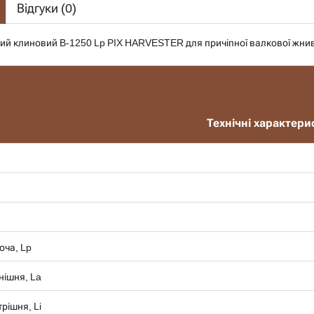
Відгуки (
0
)
ний клиновий B-1250 Lp PIX HARVESTER для причіпної валкової жни
Технічні характери
оча, Lp
нішня, La
рішня, Li