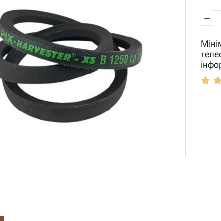
Міні
теле
інфо