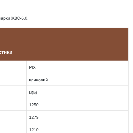
варки ЖВС-6,0.
стики
PIX
клиновий
B(Б)
1250
1279
1210