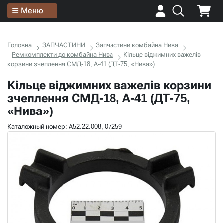
Меню
Головна
ЗАПЧАСТИНИ
Запчастини комбайна Нива
Ремкомплекти до комбайна Нива
Кільце віджимних важелів
корзини зчеплення СМД-18, А-41 (ДТ-75, «Нива»)
Кільце віджимних важелів корзини
зчеплення СМД-18, А-41 (ДТ-75,
«Нива»)
Каталожный номер: А52.22.008, 07259