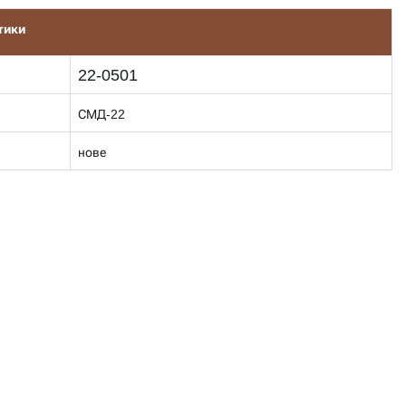
тики
22-0501
СМД-22
нове