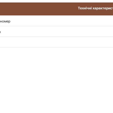
Технічні характерис
 номер
я