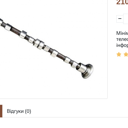
210
Міні
теле
інфо
Відгуки (
0
)