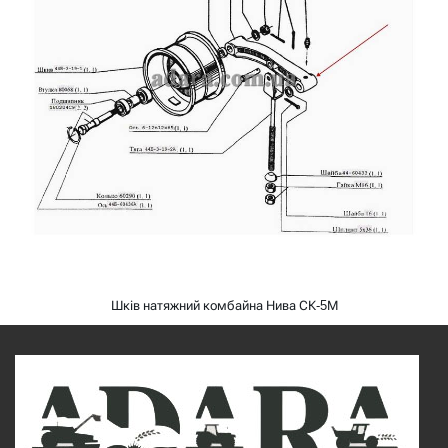
Шків натяжний комбайна Нива СК-5М