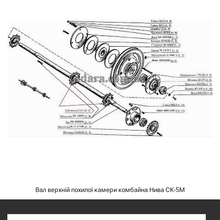
Вал верхній похилої камери комбайна Нива СК-5М