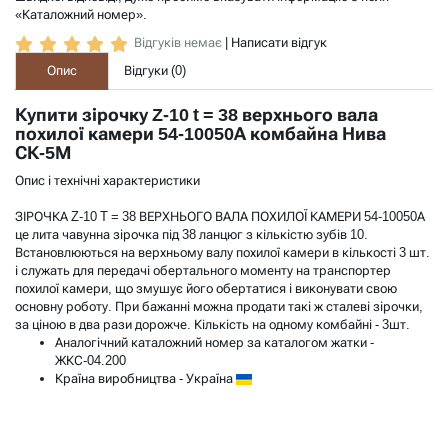
«Каталожний номер».
Відгуків немає
|
Написати відгук
Опис
Відгуки (
0
)
Купити зірочку Z-10 t = 38 верхнього вала
похилої камери 54-10050А комбайна Нива
СК-5М
Опис і технічні характеристики
ЗІРОЧКА Z-10 T = 38 ВЕРХНЬОГО ВАЛА ПОХИЛОЇ КАМЕРИ 54-10050А
це лита чавунна зірочка під 38 ланцюг з кількістю зубів 10.
Встановлюються на верхньому валу похилої камери в кількості 3 шт.
і служать для передачі обертального моменту на транспортер
похилої камери, що змушує його обертатися і виконувати свою
основну роботу. При бажанні можна продати такі ж сталеві зірочки,
за ціною в два рази дорожче. Кількість на одному комбайні - 3шт.
Аналогічний каталожний номер за каталогом жатки -
ЖКС-04.200
Країна виробництва - Україна